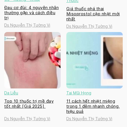
Thuốc
Đau cơ đùi: 4 nguyên nhân
Giá thuốc phá thai
thường gặp và cách điều
Misoprostol cập nhật mới
trị
nhất
Ds Nguyễn Thị Tường Vi
Ds Nguyễn Thị Tường Vi
Da Liễu
Tai Mũi Họng
Top 10 thuốc trị mề đay
11 cách hết nhiệt miệng
tốt nhất [Giá 2025]
trong 1 đêm nhanh chóng,
hiệu quả
Ds Nguyễn Thị Tường Vi
Ds Nguyễn Thị Tường Vi