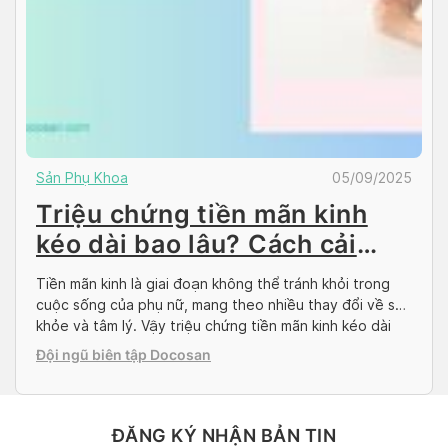
Sản Phụ Khoa
05/09/2025
Triệu chứng tiền mãn kinh
kéo dài bao lâu? Cách cải
thiện hiệu quả
Tiền mãn kinh là giai đoạn không thể tránh khỏi trong
cuộc sống của phụ nữ, mang theo nhiều thay đổi về sức
khỏe và tâm lý. Vậy triệu chứng tiền mãn kinh kéo dài
bao lâu và chúng ta cần làm gì để vượt qua giai đoạn
Đội ngũ biên tập Docosan
này một cách nhẹ nhàng? Hãy cùng […]
ĐĂNG KÝ NHẬN BẢN TIN