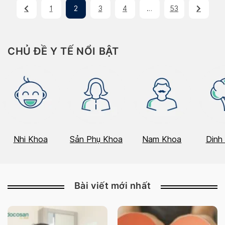
1
2
3
4
…
53
CHỦ ĐỀ Y TẾ NỔI BẬT
Nhi Khoa
Sản Phụ Khoa
Nam Khoa
Dinh
Bài viết mới nhất