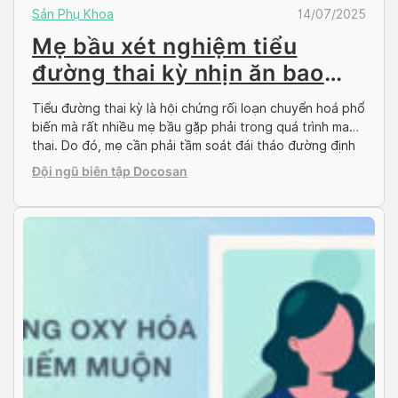
Sản Phụ Khoa
14/07/2025
Mẹ bầu xét nghiệm tiểu
đường thai kỳ nhịn ăn bao
lâu?
Tiểu đường thai kỳ là hội chứng rối loạn chuyển hoá phổ
biến mà rất nhiều mẹ bầu gặp phải trong quá trình mang
thai. Do đó, mẹ cần phải tầm soát đái tháo đường định
kỳ để phát hiện sớm, tránh gây nguy hiểm cho cả mẹ và
Đội ngũ biên tập Docosan
bé. Trong bài viết sau đây, […]