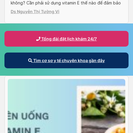
không? Cần phải sử dụng vitamin E thế nào để đảm bảo
an toàn? Hãy cùng Docosan tìm hiểu về vitamin E và
Ds Nguyễn Thị Tường Vi
cách sử dụng an toàn trong thời kỳ thai kỳ […]
Tổng đài đặt lịch khám 24/7
Tìm cơ sơ y tế chuyên khoa gần đây