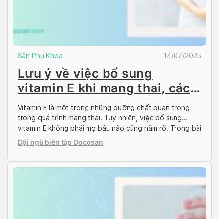
Sản Phụ Khoa
14/07/2025
Lưu ý về việc bổ sung
vitamin E khi mang thai, cách
bổ sung hiệu quả
Vitamin E là một trong những dưỡng chất quan trọng
trong quá trình mang thai. Tuy nhiên, việc bổ sung
vitamin E không phải mẹ bầu nào cũng nắm rõ. Trong bài
viết dưới đây, hãy cùng Docosan tìm hiểu những lưu ý
Đội ngũ biên tập Docosan
về việc bổ sung vitamin E khi mang thai để có một […]