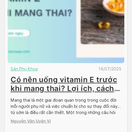
Sản Phụ Khoa
14/07/2025
Có nên uống vitamin E trước
khi mang thai? Lợi ích, cách
sử dụng, lưu ý
Mang thai là một giai đoạn quan trọng trong cuộc đời
mỗi người phụ nữ và việc chuẩn bị cho sự thay đổi này
từ sớm là điều rất cần thiết. Một trong những câu hỏi
thường được đặt ra là “Có nên uống vitamin E trước khi
Nguyễn Văn Uyên Vi
mang thai?”. Vitamin E không chỉ là […]