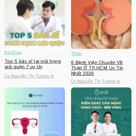
Đa Khoa
Thận
Top 5 bác sĩ tai mũi họng
6 Bệnh Viện Chuyên Về
giỏi quận 7 uy tín
Thận Ở TP.HCM Uy Tín
Nhất 2026
Ds Nguyễn Thị Tường Vi
Ds Nguyễn Thị Tường Vi