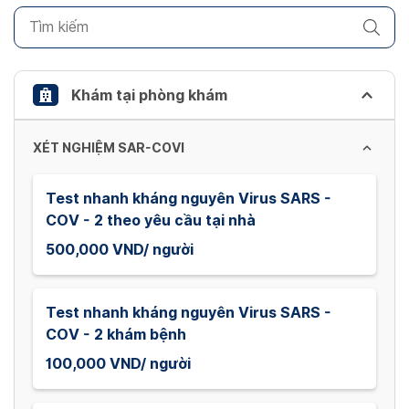
to
get
the
keyboard
Khám tại phòng khám
shortcuts
for
XÉT NGHIỆM SAR-COVI
changing
dates.
Test nhanh kháng nguyên Virus SARS -
COV - 2 theo yêu cầu tại nhà
500,000 VND/ người
Test nhanh kháng nguyên Virus SARS -
COV - 2 khám bệnh
100,000 VND/ người