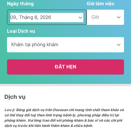
Ngày tháng
Giờ làm việc
Giờ
Navigate
Loại Dịch vụ
forward
to
Khám tại phòng khám
interact
with
the
ĐẶT HẸN
calendar
and
select
a
date.
Dịch vụ
Press
the
Lưu ý: Bảng giá dịch vụ trên Docosan chỉ mang tính chất tham khảo và
có thể thay đổi tuỳ theo tình trạng bệnh lý, phương pháp điều trị tại
question
phòng khám. Vui lòng trao đổi với phòng khám & bác sĩ về các chi phí
mark
dịch vụ trước khi tiến hành thăm khám & chữa bệnh.
key