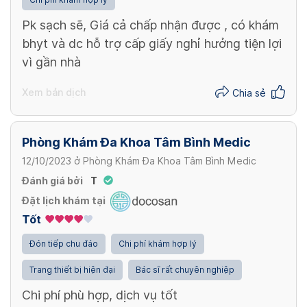
Pk sạch sẽ, Giá cả chấp nhận được , có khám
Xem thêm
bhyt và dc hỗ trợ cấp giấy nghỉ hưởng tiện lợi
Chụp Xquang mặt thấp [ Số hóa 1 phim ]
vì gần nhà
120,000 VND/ lần
Xem bản dịch
Chia sẻ
Xem thêm
Phòng Khám Đa Khoa Tâm Bình Medic
12/10/2023
ở
Phòng Khám Đa Khoa Tâm Bình Medic
Đánh giá bởi
T
Đặt lịch khám tại
Tốt
Đón tiếp chu đáo
Chi phí khám hợp lý
Trang thiết bị hiện đại
Bác sĩ rất chuyên nghiệp
Chi phí phù hợp, dịch vụ tốt