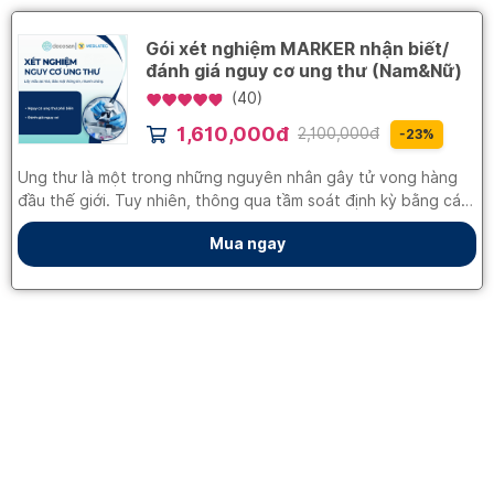
Gói xét nghiệm MARKER nhận biết/
đánh giá nguy cơ ung thư (Nam&Nữ)
(
40
)
1,610,000đ
2,100,000đ
-
23
%
Ung thư là một trong những nguyên nhân gây tử vong hàng
đầu thế giới. Tuy nhiên, thông qua tầm soát định kỳ bằng các
xét nghiệm marker ung thư có vai trò rất quan trọng trong
Mua ngay
việc điều trị, giúp giảm số lượng người tử vong do ung
thư.Marker ung thư hay các chất chỉ điểm khối u của một cơ
thể là những phân tử xuất hiện và thay đổi nồng độ trong cơ
thể sống, có liên quan một cách chắc chắn tới sự phát triển
các khối u ác tính của cơ thể đó.