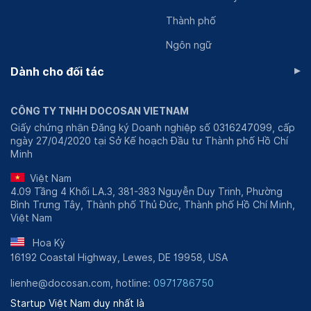
công nghệ giúp bác sĩ quản lý lịch hẹn và lưu trữ hồ sơ
bệnh nhân. Mọi quy trình đó được đơn giản hóa nhằm
Thành phố
giảm tải hồ sơ in giấy truyền thống, giúp bác sĩ chủ
Ngôn ngữ
động hơn khi sắp xếp lịch hẹn với bệnh nhân. Ứng dụng
▸
này được Docosan gọi với tên riêng là
DocosanPro
.
Dành cho đối tác
CÔNG TY TNHH DOCOSAN VIETNAM
Giấy chứng nhận Đăng ký Doanh nghiệp số 0316247099, cấp
ngày 27/04/2020 tại Sở Kế hoạch Đầu tư Thành phố Hồ Chí
Minh
Việt Nam
4.09 Tầng 4 Khối LA.3, 381-383 Nguyễn Duy Trinh, Phường
Bình Trưng Tây, Thành phố Thủ Đức, Thành phố Hồ Chí Minh,
Việt Nam
Hoa Kỳ
16192 Coastal Highway, Lewes, DE 19958, USA
lienhe@docosan.com, hotline:
0971786750
Docosan là nền tảng giúp bệnh nhân dễ dàng đặt lịch khám,
Startup Việt Nam duy nhất là