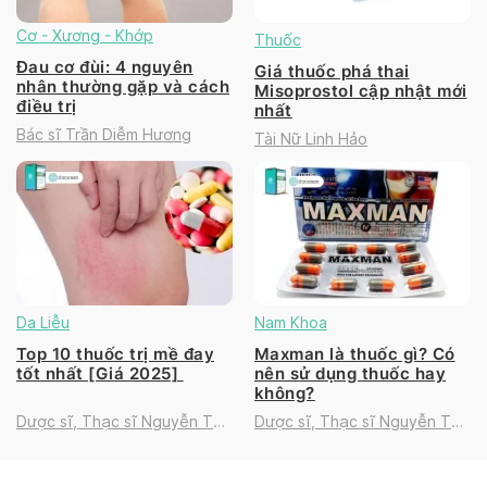
Cơ - Xương - Khớp
Thuốc
Đau cơ đùi: 4 nguyên
Giá thuốc phá thai
nhân thường gặp và cách
Misoprostol cập nhật mới
điều trị
nhất
Bác sĩ Trần Diễm Hương
Tài Nữ Linh Hảo
Da Liễu
Nam Khoa
Top 10 thuốc trị mề đay
Maxman là thuốc gì? Có
tốt nhất [Giá 2025]
nên sử dụng thuốc hay
không?
Dược sĩ, Thạc sĩ Nguyễn Thị
Dược sĩ, Thạc sĩ Nguyễn Thị
Thanh Tú
Thanh Tú