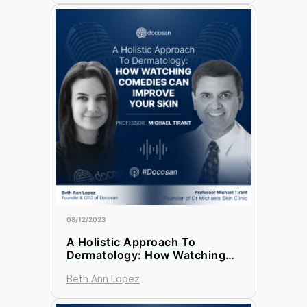
08/12/2023
A Holistic Approach To
Dermatology: How Watching
Comedies Can Improve Your
Beth Ann Lopez
Skin