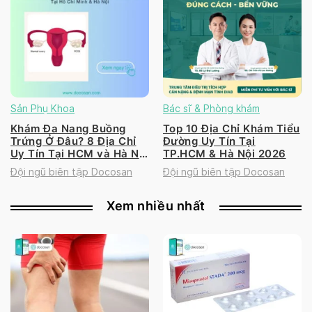
Sản Phụ Khoa
Bác sĩ & Phòng khám
Khám Đa Nang Buồng
Top 10 Địa Chỉ Khám Tiểu
Trứng Ở Đâu? 8 Địa Chỉ
Đường Uy Tín Tại
Uy Tín Tại HCM và Hà Nội
TP.HCM & Hà Nội 2026
2026
Đội ngũ biên tập Docosan
Đội ngũ biên tập Docosan
Xem nhiều nhất