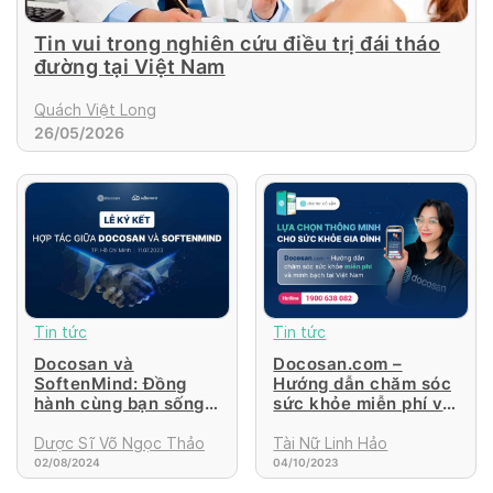
Tin vui trong nghiên cứu điều trị đái tháo
đường tại Việt Nam
Quách Việt Long
26/05/2026
Tin tức
Tin tức
Docosan và
Docosan.com –
SoftenMind: Đồng
Hướng dẫn chăm sóc
hành cùng bạn sống
sức khỏe miễn phí và
tích cực mỗi ngày
minh bạch tại Việt
Nam
Dược Sĩ Võ Ngọc Thảo
Tài Nữ Linh Hảo
02/08/2024
04/10/2023