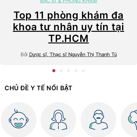
BÁC SĨ & PHÒNG KHÁM
âu
Top 11 phòng khám đa
khoa tư nhân uy tín tại
TP.HCM
Bởi
Dược sĩ, Thạc sĩ Nguyễn Thị Thanh Tú
CHỦ ĐỀ Y TẾ NỔI BẬT