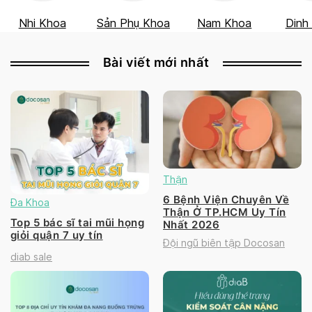
Nhi Khoa
Sản Phụ Khoa
Nam Khoa
Dinh
Bài viết mới nhất
Thận
6 Bệnh Viện Chuyên Về
Đa Khoa
Thận Ở TP.HCM Uy Tín
Top 5 bác sĩ tai mũi họng
Nhất 2026
giỏi quận 7 uy tín
Đội ngũ biên tập Docosan
diab sale