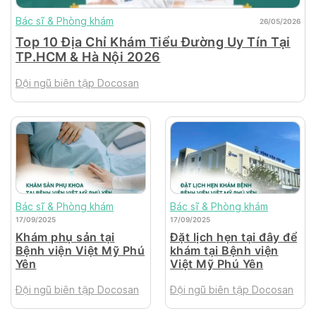
Bác sĩ & Phòng khám
26/05/2026
Top 10 Địa Chỉ Khám Tiểu Đường Uy Tín Tại
TP.HCM & Hà Nội 2026
Đội ngũ biên tập Docosan
Bác sĩ & Phòng khám
Bác sĩ & Phòng khám
17/09/2025
17/09/2025
Khám phụ sản tại
Đặt lịch hẹn tại đây để
Bệnh viện Việt Mỹ Phú
khám tại Bệnh viện
Yên
Việt Mỹ Phú Yên
Đội ngũ biên tập Docosan
Đội ngũ biên tập Docosan