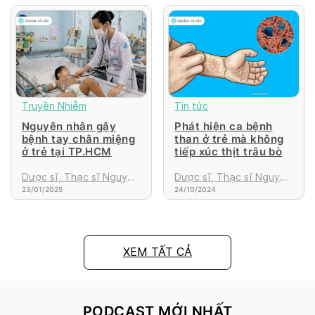
Truyền Nhiễm
Tin tức
Nguyên nhân gây
Phát hiện ca bệnh
bệnh tay chân miệng
than ở trẻ mà không
ở trẻ tại TP.HCM
tiếp xúc thịt trâu bò
Dược sĩ, Thạc sĩ Nguyễn
Dược sĩ, Thạc sĩ Nguyễn
23/01/2025
24/10/2024
Thị Thanh Tú
Thị Thanh Tú
XEM TẤT CẢ
PODCAST MỚI NHẤT