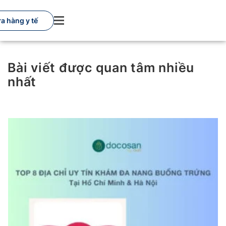
Skip
to
a hàng y tế
content
Bài viết được quan tâm nhiều
nhất