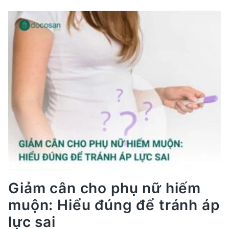
pháp
giảm
cân
hiện
nay:
Đâu
là
lựa
chọn
tốt
nhất?
Giảm cân cho phụ nữ hiếm
muộn: Hiểu đúng để tránh áp
lực sai