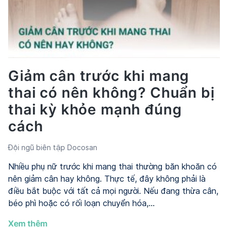
dụng
để
giảm
cân
hiệu
quả
Giảm cân trước khi mang
và
thai có nên không? Chuẩn bị
bền
vững?
thai kỳ khỏe mạnh đúng
cách
Đội ngũ biên tập Docosan
Nhiều phụ nữ trước khi mang thai thường băn khoăn có
nên giảm cân hay không. Thực tế, đây không phải là
điều bắt buộc với tất cả mọi người. Nếu đang thừa cân,
béo phì hoặc có rối loạn chuyển hóa,…
Giảm
Xem thêm