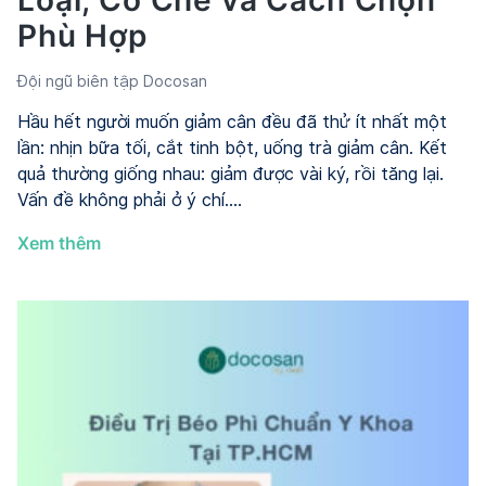
Loại, Cơ Chế và Cách Chọn
Phù Hợp
Đội ngũ biên tập Docosan
Hầu hết người muốn giảm cân đều đã thử ít nhất một
lần: nhịn bữa tối, cắt tinh bột, uống trà giảm cân. Kết
quả thường giống nhau: giảm được vài ký, rồi tăng lại.
Vấn đề không phải ở ý chí.…
Liệu
Xem thêm
Trình
Giảm
Cân
–
Phân
Loại,
Cơ
Chế
và