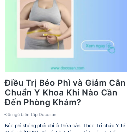
Cách
Chọn
Phù
Hợp
Điều Trị Béo Phì và Giảm Cân
Chuẩn Y Khoa Khi Nào Cần
Đến Phòng Khám?
Đội ngũ biên tập Docosan
Béo phì không phải chỉ là thừa cân. Theo Tổ chức Y tế