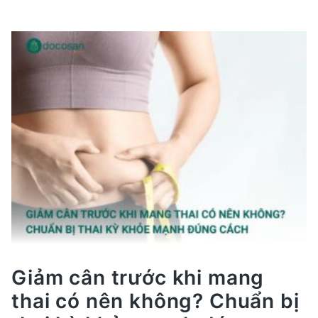
cân
trước
khi
mang
thai
có
nên
không?
Chuẩn
bị
thai
kỳ
khỏe
mạnh
đúng
cách
Giảm cân trước khi mang
thai có nên không? Chuẩn bị