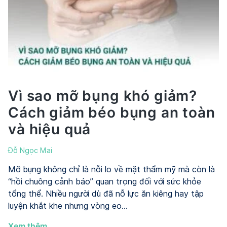
có
cần
ăn
kiêng
không?
Hiểu
đúng
trước
Vì sao mỡ bụng khó giảm?
khi
Cách giảm béo bụng an toàn
dùng
và hiệu quả
Đỗ Ngọc Mai
Mỡ bụng không chỉ là nỗi lo về mặt thẩm mỹ mà còn là
“hồi chuông cảnh báo” quan trọng đối với sức khỏe
tổng thể. Nhiều người dù đã nỗ lực ăn kiêng hay tập
luyện khắt khe nhưng vòng eo…
Vì
Xem thêm