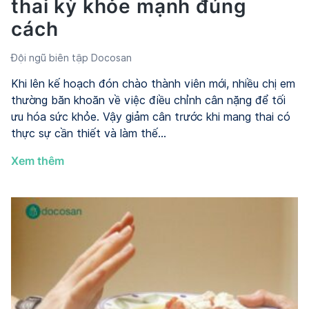
thai kỳ khỏe mạnh đúng
cách
Đội ngũ biên tập Docosan
Khi lên kế hoạch đón chào thành viên mới, nhiều chị em
thường băn khoăn về việc điều chỉnh cân nặng để tối
ưu hóa sức khỏe. Vậy giảm cân trước khi mang thai có
thực sự cần thiết và làm thế…
Giảm
Xem thêm
cân
trước
khi
mang
thai
có
nên
không?