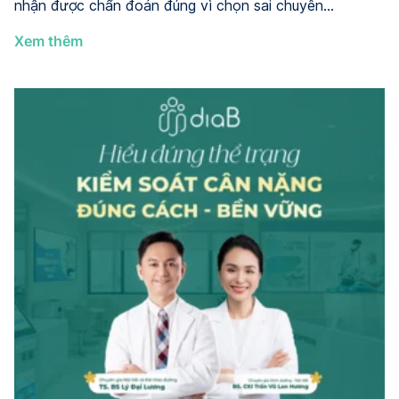
nhận được chẩn đoán đúng vì chọn sai chuyên…
Khám
Xem thêm
Đa
Nang
Buồng
Trứng
Ở
Đâu?
8
Địa
Chỉ
Uy
Tín
Tại
HCM
và
Hà
Nội