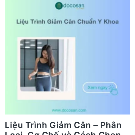
Khám
Tiểu
Đường
Uy
Tín
Tại
TP.HCM
&
Hà
Nội
2026
Liệu Trình Giảm Cân – Phân