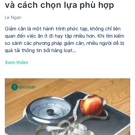
và cách chọn lựa phù hợp
Le Ngan
Giảm cân là một hành trình phức tạp, không chỉ liên
quan đến việc ăn ít đi hay tập nhiều hơn. Khi tìm kiếm
so sánh các phương pháp giảm cân, nhiều người dễ bị
quá tải thông tin bởi hàng loạt…
So
Xem thêm
sánh
các
phương
pháp
giảm
cân:
Cơ
chế
khác
biệt