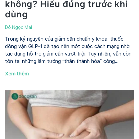
không? Hiểu đúng trước khi
dùng
Đỗ Ngọc Mai
Trong kỷ nguyên của giảm cân chuẩn y khoa, thuốc
đồng vận GLP-1 đã tạo nên một cuộc cách mạng nhờ
tác dụng hỗ trợ giảm cân vượt trội. Tuy nhiên, vẫn còn
tồn tại những lầm tưởng “thần thánh hóa” công…
GLP-
Xem thêm
1
là
gì?
Giảm
cân
bằng
GLP-
1