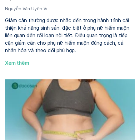
Nguyễn Văn Uyên Vi
Giảm cân thường được nhắc đến trong hành trình cải
thiện khả năng sinh sản, đặc biệt ở phụ nữ hiếm muộn
liên quan đến rối loạn nội tiết. Điều quan trọng là tiếp
cận giảm cân cho phụ nữ hiếm muộn đúng cách, cá
nhân hóa và theo dõi phù hợp.
Giảm
Xem thêm
cân
cho
phụ
nữ
hiếm
muộn:
Hiểu
đúng
để
tránh