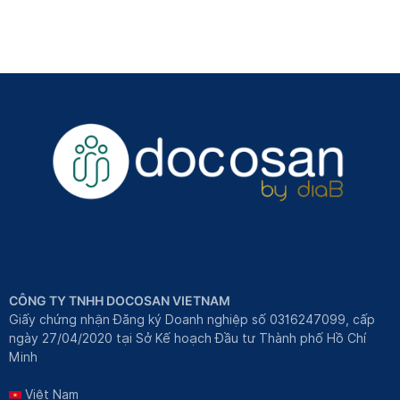
hỗ
trợ
sinh
sản:
Ảnh
hưởng
thế
nào
và
khi
nào
cần
thực
hiện?
CÔNG TY TNHH DOCOSAN VIETNAM
Giấy chứng nhận Đăng ký Doanh nghiệp số 0316247099, cấp
ngày 27/04/2020 tại Sở Kế hoạch Đầu tư Thành phố Hồ Chí
Minh
Việt Nam