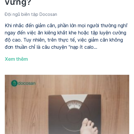
vững?
Đội ngũ biên tập Docosan
Khi nhắc đến giảm cân, phần lớn mọi người thường nghĩ
ngay đến việc ăn kiêng khắt khe hoặc tập luyện cường
độ cao. Tuy nhiên, trên thực tế, việc giảm cân không
đơn thuần chỉ là câu chuyện “nạp ít calo…
Chương
Xem thêm
trình
giảm
cân
y
khoa
là
gì?
Ai
nên
áp