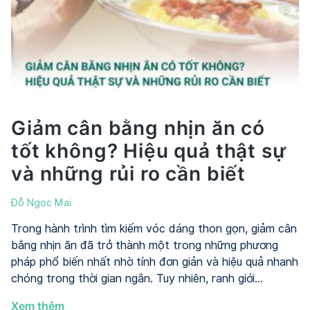
Chuẩn
bị
thai
kỳ
khỏe
mạnh
đúng
cách
Giảm cân bằng nhịn ăn có
tốt không? Hiệu quả thật sự
và những rủi ro cần biết
Đỗ Ngọc Mai
Trong hành trình tìm kiếm vóc dáng thon gọn, giảm cân
bằng nhịn ăn đã trở thành một trong những phương
pháp phổ biến nhất nhờ tính đơn giản và hiệu quả nhanh
chóng trong thời gian ngắn. Tuy nhiên, ranh giới…
Giảm
Xem thêm