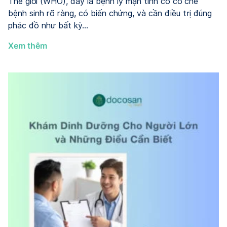
Thế giới (WHO), đây là bệnh lý mạn tính có cơ chế
bệnh sinh rõ ràng, có biến chứng, và cần điều trị đúng
phác đồ như bất kỳ…
Điều
Xem thêm
Trị
Béo
Phì
và
Giảm
Cân
Chuẩn
Y
Khoa
Khi
Nào
Cần
Đến
Phòng