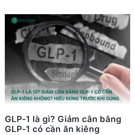
cân
bằng
nhịn
ăn
có
tốt
không?
Hiệu
quả
thật
sự
và
những
rủi
ro
cần
GLP-1 là gì? Giảm cân bằng
biết
GLP-1 có cần ăn kiêng