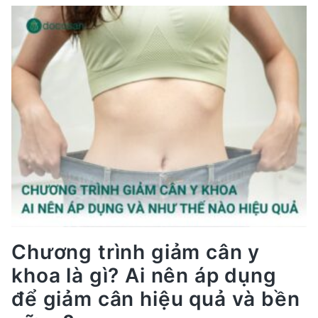
Dưỡng
Cho
Người
Lớn
Quy
Trình
và
Những
Điều
Cần
Biết
Chương trình giảm cân y
khoa là gì? Ai nên áp dụng
để giảm cân hiệu quả và bền