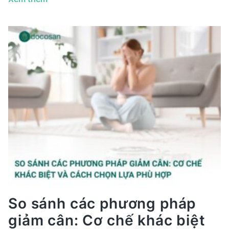
sao
mỡ
bụng
khó
giảm?
Cách
giảm
béo
bụng
an
toàn
và
hiệu
quả
So sánh các phương pháp
giảm cân: Cơ chế khác biệt