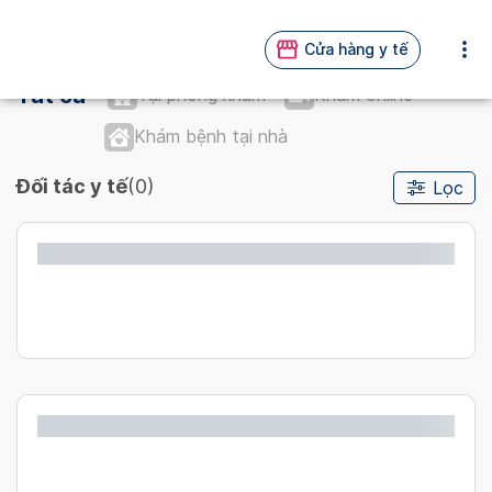
Cửa hàng y tế
Tất cả
Tại phòng khám
Khám online
Khám bệnh tại nhà
Đối tác y tế
(0)
Lọc