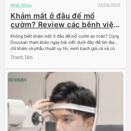
Nhãn Khoa
23/08/2025
Khám mắt ở đâu để mổ
cườm? Review các bệnh viện
và phòng khám uy tín
Không biết khám mắt ở đâu để mổ cườm an toàn? Cùng
Docosan tham khảo ngay bài viết dưới đây để tìm địa
chỉ khám và phẫu thuật uy tín, minh bạch giá cả và có
áp dụng BHYT hay không? Tại sao cần khám trước khi
Thanh Tâm
mổ cườm? Mổ cườm hay còn gọi là […]