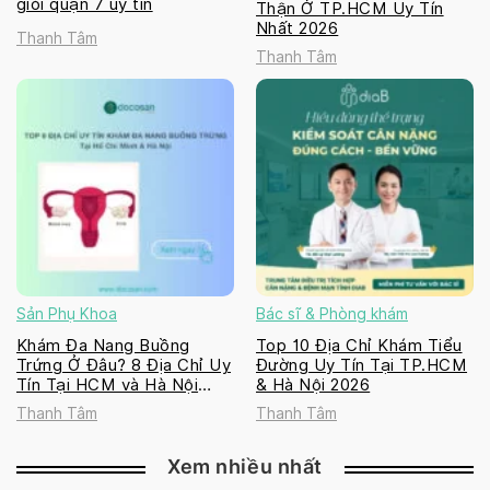
giỏi quận 7 uy tín
Thận Ở TP.HCM Uy Tín
Nhất 2026
Thanh Tâm
Thanh Tâm
Sản Phụ Khoa
Bác sĩ & Phòng khám
Khám Đa Nang Buồng
Top 10 Địa Chỉ Khám Tiểu
Trứng Ở Đâu? 8 Địa Chỉ Uy
Đường Uy Tín Tại TP.HCM
Tín Tại HCM và Hà Nội
& Hà Nội 2026
2026
Thanh Tâm
Thanh Tâm
Xem nhiều nhất