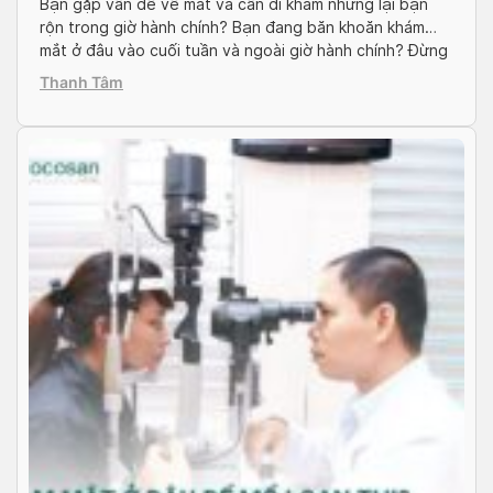
Bạn gặp vấn đề về mắt và cần đi khám nhưng lại bận
rộn trong giờ hành chính? Bạn đang băn khoăn khám
mắt ở đâu vào cuối tuần và ngoài giờ hành chính? Đừng
lo lắng, tham khảo ngay top địa chỉ mà Docosan cung
Thanh Tâm
cấp trong bài viết dưới đây. Vì sao cần […]