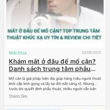
Nhãn Khoa
23/08/2025
Khám mắt ở đâu để mổ cận?
Danh sách trung tâm phẫu
thuật khúc xạ uy tín
Mổ cận là giải pháp hiện đại giúp hàng triệu người thoát
khỏi cặp kính gọng và lấy lại đôi mắt sáng rõ. Nhưng
trước khi quyết định phẫu thuật, nhiều người vẫn băn
khoăn không biết khám mắt ở đâu để được tư vấn chính
Thanh Tâm
xác và chọn được nơi mổ cận an toàn. […]