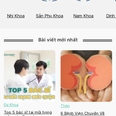
Nhi Khoa
Sản Phụ Khoa
Nam Khoa
Dinh
Bài viết mới nhất
Đa Khoa
Thận
Top 5 bác sĩ tai mũi họng
6 Bệnh Viện Chuyên Về