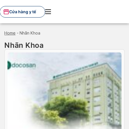
Skip
to
Cửa hàng y tế
content
Home
-
Nhãn Khoa
Nhãn Khoa