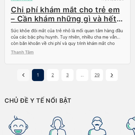
Chi phí khám mắt cho trẻ em
– Cần khám những gì và hết
bao nhiêu?
Sức khỏe đôi mắt của trẻ nhỏ là mối quan tâm hàng đầu
của các bậc phụ huynh. Tuy nhiên, nhiều cha mẹ vẫn
còn băn khoăn về chi phí và quy trình khám mắt cho
con. Bài viết này Docosan sẽ cung cấp một cái nhìn
Thanh Tâm
tổng quan về chi phí khám mắt cho […]
1
2
3
…
29
CHỦ ĐỀ Y TẾ NỔI BẬT