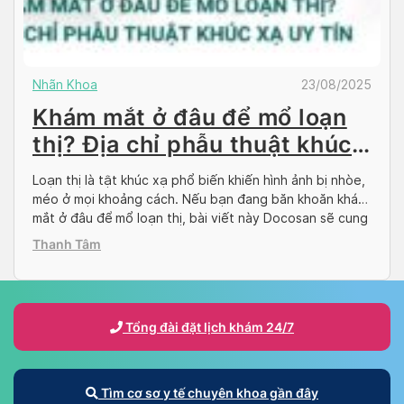
Nhãn Khoa
23/08/2025
Khám mắt ở đâu để mổ loạn
thị? Địa chỉ phẫu thuật khúc
xạ uy tín
Loạn thị là tật khúc xạ phổ biến khiến hình ảnh bị nhòe,
méo ở mọi khoảng cách. Nếu bạn đang băn khoăn khám
mắt ở đâu để mổ loạn thị, bài viết này Docosan sẽ cung
cấp thông tin về các phương pháp phẫu thuật, tiêu chí
Thanh Tâm
chọn cơ sở uy tín và gợi […]
Tổng đài đặt lịch khám 24/7
Tìm cơ sơ y tế chuyên khoa gần đây