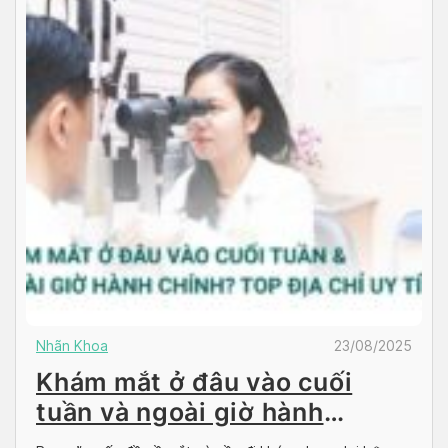
Nhãn Khoa
23/08/2025
Khám mắt ở đâu vào cuối
tuần và ngoài giờ hành
chính? Top địa chỉ uy tín