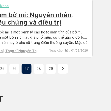
 Khoa
êm bờ mi: Nguyên nhân,
iệu chứng và điều trị
bờ mi là một bệnh lý cấp hoặc mạn tính của bờ mi.
à một bệnh lý mắt khá phổ biến, có thể gặp ở độ tuổi
 niên hay ở phụ nữ trang điểm thường xuyên. Mặc dù
 phải một bệnh lý nguy hiểm nhưng gây nhiều sự khó
sĩ, Thạc sĩ Nguyễn Thị
Ngày cập nhật:
01/03/2026
cho […]
h Tú
25
26
27
28
29
T