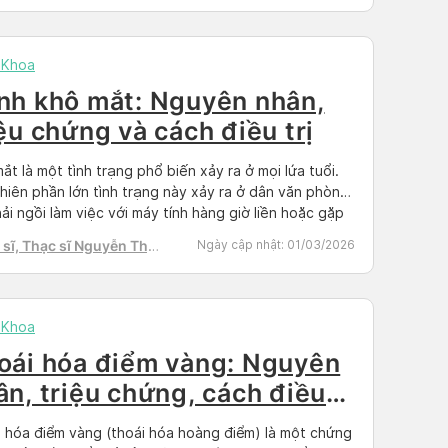
h Tú
 Khoa
nh khô mắt: Nguyên nhân,
iệu chứng và cách điều trị
ắt là một tình trạng phổ biến xảy ra ở mọi lứa tuổi.
hiên phần lớn tình trạng này xảy ra ở dân văn phòng
hải ngồi làm việc với máy tính hàng giờ liền hoặc gặp
 một số tình huống nhất định như đi máy bay, ngồi
sĩ, Thạc sĩ Nguyễn Thị
Ngày cập nhật:
01/03/2026
 phòng điều […]
h Tú
 Khoa
oái hóa điểm vàng: Nguyên
ân, triệu chứng, cách điều
 hóa điểm vàng (thoái hóa hoàng điểm) là một chứng