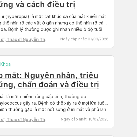
ứng và cách điều trị
thị (hyperopia) là một tật khúc xạ của mắt khiến mắt
 thể nhìn rõ các vật ở gần nhưng có thể nhìn rõ các
 xa. Bệnh lý thường được ghi nhận nhiều ở độ tuổi
 niên trở về sau, do sự lão hóa của hệ thống thị giác.
sĩ, Thạc sĩ Nguyễn Thị
Ngày cập nhật:
01/03/2026
 Docosan […]
h Tú
 Khoa
o mắt: Nguyên nhân, triệu
ứng, chẩn đoán và điều trị
ắt là một nhiễm trùng cấp tính, thường do
ylococcus gây ra. Bệnh có thể xảy ra ở mọi lứa tuổi.
hiện thường gặp là một nốt sưng ở mi mắt và phù lan
uanh mi. Lẹo thường tự giới hạn và khỏi sau 1-2 tuần.
sĩ, Thạc sĩ Nguyễn Thị
Ngày cập nhật:
18/02/2025
hiên bạn vẫn cần đến […]
h Tú