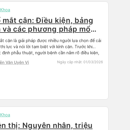
 Khoa
 mắt cận: Điều kiện, bảng
á và các phương pháp mổ
n hiện nay
t cận là giải pháp được nhiều người lựa chọn để cải
 thị lực và nói lời tạm biệt với kính cận. Trước khi
 định phẫu thuật, người bệnh cần nắm rõ điều kiện,
hí và các phương pháp mổ mắt cận hiện nay. Cùng
ễn Văn Uyên Vi
Ngày cập nhật:
01/03/2026
an tìm hiểu qua bài viết […]
 Khoa
ễn thị: Nguyên nhân, triệu