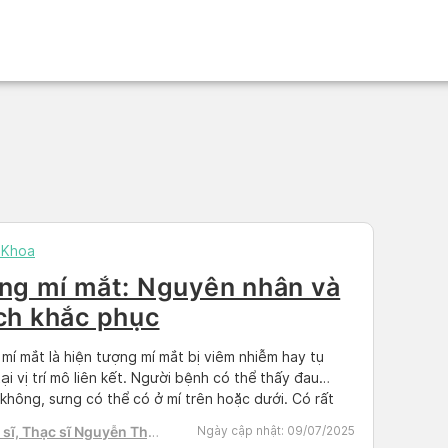
 Khoa
ng mí mắt: Nguyên nhân và
ch khắc phục
mí mắt là hiện tượng mí mắt bị viêm nhiễm hay tụ
tại vị trí mô liên kết. Người bệnh có thể thấy đau
không, sưng có thể có ở mí trên hoặc dưới. Có rất
 nguyên nhân dẫn tới tình trạng sưng khiến cho việc
sĩ, Thạc sĩ Nguyễn Thị
Ngày cập nhật:
09/07/2025
ập sinh hoạt trở […]