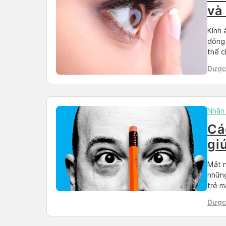
và
Kính 
đông 
thế c
không
Dược 
thông
Than
Nhãn
Cá
gi
nh
Mắt n
những
trẻ m
thườn
Dược 
năng 
Than