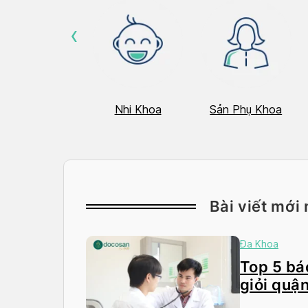
‹
Hô Hấp
Nhi Khoa
Sản Phụ Khoa
Bài viết mới 
Đa Khoa
Top 5 bác
giỏi quận