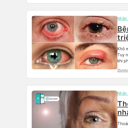
Than
Nhãn
Bệ
tr
Khô m
Tuy n
khi p
trong
Dược 
trong
Than
Nhãn
Th
nh
trị
Thoái