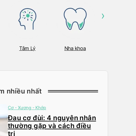
›
Tâm Lý
Nha khoa
Nhãn Khoa
m nhiều nhất
Cơ - Xương - Khớp
Đau cơ đùi: 4 nguyên nhân
thường gặp và cách điều
trị