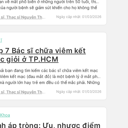
oạn về mắt phổ biến ở những người trên 50 tuổi, thị
của người bệnh sẽ giảm sút khiến cho họ không thể
rõ mọi vật xung quanh. Nếu được phát hiện sớm và
sĩ, Thạc sĩ Nguyễn Thị
Ngày cập nhật:
01/03/2026
sóc cẩn thận sẽ làm chậm […]
h Tú
ĩ
p 7 Bác sĩ chữa viêm kết
c giỏi ở TP.HCM
ải bạn đang tìm kiếm các bác sĩ chữa viêm kết mạc
 Viêm kết mạc (đau mắt đỏ) là một bệnh lý ở mắt phổ
mà người lớn hay trẻ em đều có thể mắc phải. Những
 gặp bệnh này thường sẽ phải gặp các bác sĩ
sĩ, Thạc sĩ Nguyễn Thị
Ngày cập nhật:
01/03/2026
n khoa mắt để […]
h Tú
 Khoa
nh áp tròng: Ưu, nhược điểm