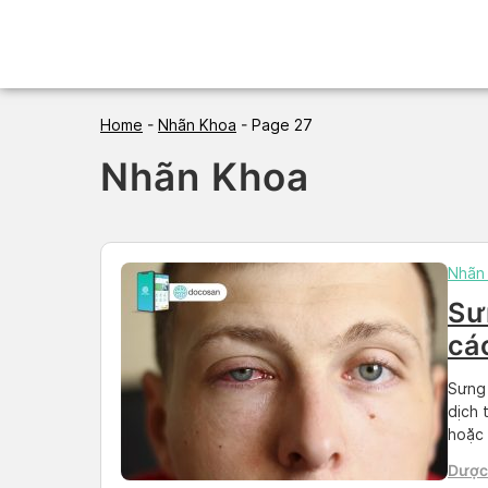
Skip
to
content
Home
-
Nhãn Khoa
-
Page 27
Nhãn Khoa
Nhãn
Sư
cá
Sưng 
dịch 
hoặc 
nhiều
Dược 
học t