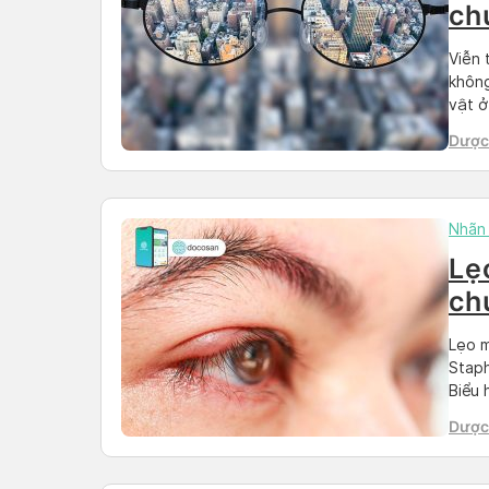
ch
Viễn 
không
vật ở
trung
Dược 
Cùng
Than
Nhãn
Lẹ
ch
Lẹo m
Staph
Biểu 
tỏa q
Dược 
Tuy n
Than