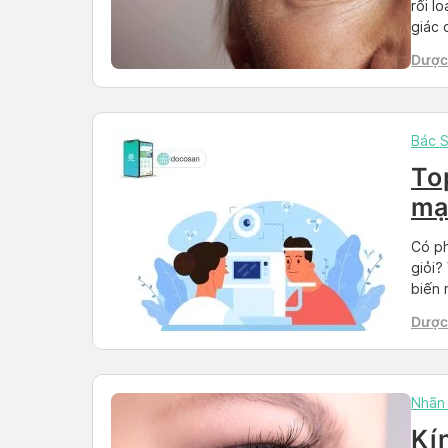
rối l
giác 
nhìn 
Dược 
chăm 
Than
Bác S
To
mạ
Có ph
giỏi?
biến 
người
Dược 
chuyê
Than
Nhãn
Kí