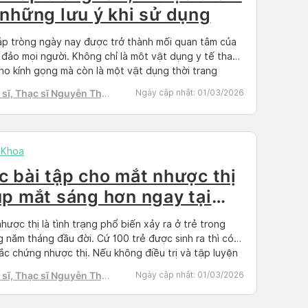
 những lưu ý khi sử dụng
áp tròng ngày nay được trở thành mối quan tâm của
đảo mọi người. Không chỉ là môt vật dụng y tế thay
ho kính gọng mà còn là một vật dụng thời trang
 thể thiếu của nhiều người. Do đó, việc tìm hiểu các
sĩ, Thạc sĩ Nguyễn Thị
Ngày cập nhật:
01/03/2026
 tin về kính áp tròng […]
h Tú
 Khoa
c bài tập cho mắt nhược thị
úp mắt sáng hơn ngay tại
à
hược thị là tình trạng phổ biến xảy ra ở trẻ trong
 năm tháng đầu đời. Cứ 100 trẻ được sinh ra thì có 3
ắc chứng nhược thị. Nếu không điều trị và tập luyện
g xuyên cho trẻ bị nhược thị trước 7 tuổi thì khả
sĩ, Thạc sĩ Nguyễn Thị
Ngày cập nhật:
01/03/2026
đáp ứng điều […]
h Tú