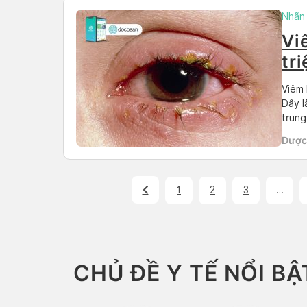
Nhãn
Vi
tr
Viêm 
Đây l
trung
không
Dược 
chịu 
Than
1
2
3
…
CHỦ ĐỀ Y TẾ NỔI BẬ