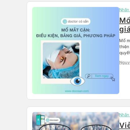
Nhãn
Mổ
gi
cậ
Mổ mắ
thiện
quyết
chi p
Nguy
Docos
Nhãn
Vi