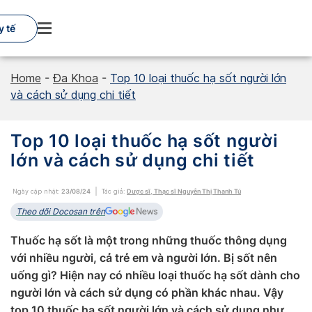
Skip
to
y tế
content
Home
-
Đa Khoa
-
Top 10 loại thuốc hạ sốt người lớn
và cách sử dụng chi tiết
Top 10 loại thuốc hạ sốt người
lớn và cách sử dụng chi tiết
Ngày cập nhật:
23/08/24
Tác giả:
Dược sĩ, Thạc sĩ Nguyễn Thị Thanh Tú
Theo dõi Docosan trên
Thuốc hạ sốt là một trong những thuốc thông dụng
với nhiều người, cả trẻ em và người lớn. Bị sốt nên
uống gì? Hiện nay có nhiều loại thuốc hạ sốt dành cho
người lớn và cách sử dụng có phần khác nhau. Vậy
top 10 thuốc hạ sốt người lớn và cách sử dụng như