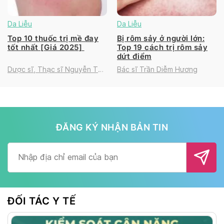
Da Liễu
Da Liễu
Top 10 thuốc trị mề đay
Bị rôm sảy ở người lớn:
tốt nhất [Giá 2025]
Top 19 cách trị rôm sảy
dứt điểm
Dược sĩ, Thạc sĩ Nguyễn Thị
Bác sĩ Trần Diễm Hương
Thanh Tú
ĐĂNG KÝ NHẬN BẢN TIN
Alternative:
ĐỐI TÁC Y TẾ