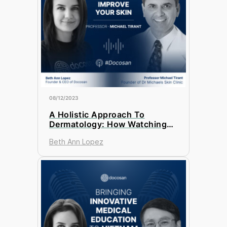
08/12/2023
A Holistic Approach To
Dermatology: How Watching
Comedies Can Improve Your
Beth Ann Lopez
Skin