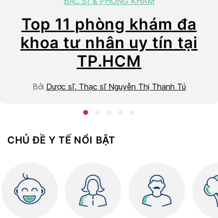
BÁC SĨ & PHÒNG KHÁM
âu
Top 11 phòng khám đa
khoa tư nhân uy tín tại
TP.HCM
Bởi
Dược sĩ, Thạc sĩ Nguyễn Thị Thanh Tú
CHỦ ĐỀ Y TẾ NỔI BẬT