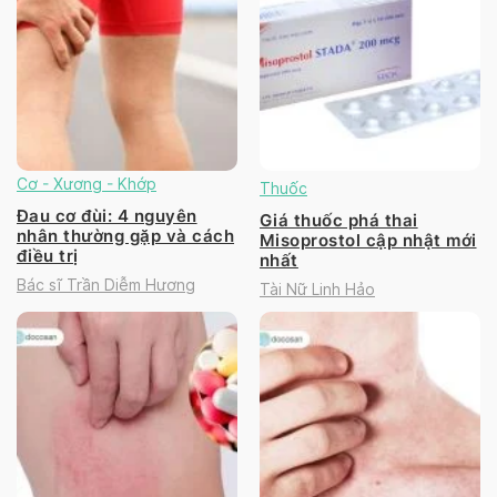
Cơ - Xương - Khớp
Thuốc
Đau cơ đùi: 4 nguyên
Giá thuốc phá thai
nhân thường gặp và cách
Misoprostol cập nhật mới
điều trị
nhất
Bác sĩ Trần Diễm Hương
Tài Nữ Linh Hảo