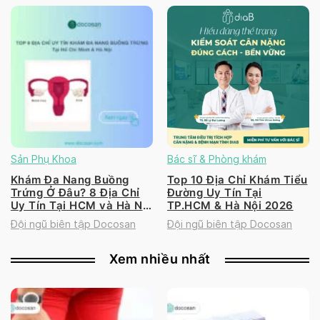
Sản Phụ Khoa
Bác sĩ & Phòng khám
Khám Đa Nang Buồng
Top 10 Địa Chỉ Khám Tiểu
Trứng Ở Đâu? 8 Địa Chỉ
Đường Uy Tín Tại
Uy Tín Tại HCM và Hà Nội
TP.HCM & Hà Nội 2026
2026
Đội ngũ biên tập Docosan
Đội ngũ biên tập Docosan
Xem nhiều nhất