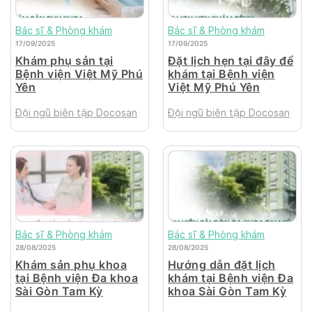
Bác sĩ & Phòng khám
Bác sĩ & Phòng khám
17/09/2025
17/09/2025
Khám phụ sản tại
Đặt lịch hẹn tại đây để
Bệnh viện Việt Mỹ Phú
khám tại Bệnh viện
Yên
Việt Mỹ Phú Yên
Đội ngũ biên tập Docosan
Đội ngũ biên tập Docosan
Bác sĩ & Phòng khám
Bác sĩ & Phòng khám
28/08/2025
28/08/2025
Khám sản phụ khoa
Hướng dẫn đặt lịch
tại Bệnh viện Đa khoa
khám tại Bệnh viện Đa
Sài Gòn Tam Kỳ
khoa Sài Gòn Tam Kỳ