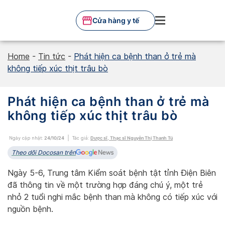
Skip
to
Cửa hàng y tế
content
Home
-
Tin tức
-
Phát hiện ca bệnh than ở trẻ mà
không tiếp xúc thịt trâu bò
Phát hiện ca bệnh than ở trẻ mà
không tiếp xúc thịt trâu bò
Ngày cập nhật:
24/10/24
Tác giả:
Dược sĩ, Thạc sĩ Nguyễn Thị Thanh Tú
Theo dõi Docosan trên
Ngày 5-6, Trung tâm Kiểm soát bệnh tật tỉnh Điện Biên
đã thông tin về một trường hợp đáng chú ý, một trẻ
nhỏ 2 tuổi nghi mắc bệnh than mà không có tiếp xúc với
nguồn bệnh.