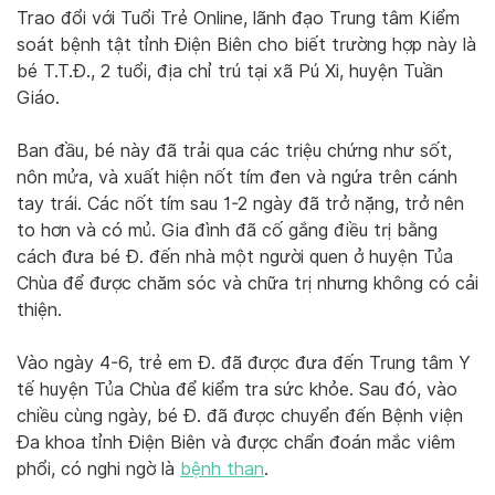
Trao đổi với Tuổi Trẻ Online, lãnh đạo Trung tâm Kiểm
soát bệnh tật tỉnh Điện Biên cho biết trường hợp này là
bé T.T.Đ., 2 tuổi, địa chỉ trú tại xã Pú Xi, huyện Tuần
Giáo.
Ban đầu, bé này đã trải qua các triệu chứng như sốt,
nôn mửa, và xuất hiện nốt tím đen và ngứa trên cánh
tay trái. Các nốt tím sau 1-2 ngày đã trở nặng, trở nên
to hơn và có mủ. Gia đình đã cố gắng điều trị bằng
cách đưa bé Đ. đến nhà một người quen ở huyện Tủa
Chùa để được chăm sóc và chữa trị nhưng không có cải
thiện.
Vào ngày 4-6, trẻ em Đ. đã được đưa đến Trung tâm Y
tế huyện Tủa Chùa để kiểm tra sức khỏe. Sau đó, vào
chiều cùng ngày, bé Đ. đã được chuyển đến Bệnh viện
Đa khoa tỉnh Điện Biên và được chẩn đoán mắc viêm
phổi, có nghi ngờ là
bệnh than
.