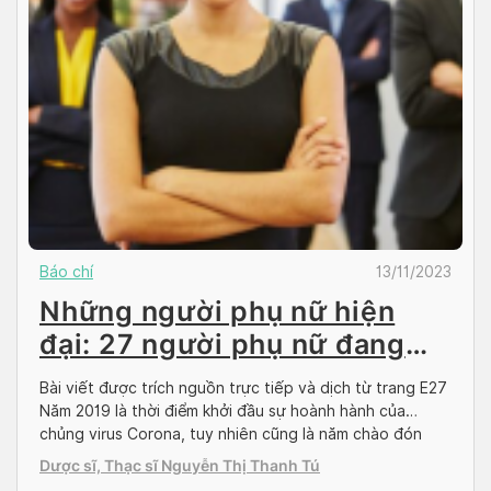
Báo chí
13/11/2023
Những người phụ nữ hiện
đại: 27 người phụ nữ đang
dẫn dắt các công ty startup
Bài viết được trích nguồn trực tiếp và dịch từ trang E27
đầy tiềm năng tại Đông Nam
Năm 2019 là thời điểm khởi đầu sự hoành hành của
chủng virus Corona, tuy nhiên cũng là năm chào đón
Á
một loạt những nhà lãnh đạo nữ, những người đã khơi
Dược sĩ, Thạc sĩ Nguyễn Thị Thanh Tú
dậy sự đổi mới trên mọi mặt trận. Đại dịch COVID-19 đã