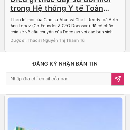
trong Hệ thống Y tế Toàn
cầu?
Theo lời mời của Giáo sư Atun và Che L Reddy, bà Beth
Ann Lopez (Co-Founder & CEO Docosan) đã có phần
chia sẻ về câu chuyện của Docosan với các bạn sinh
viên tại Harvard T.H. Chan School of Public Health
Dược sĩ, Thạc sĩ Nguyễn Thị Thanh Tú
trong chủ đề “Đổi mới & Hệ thống Y tế toàn cầu“ Tôi […]
ĐĂNG KÝ NHẬN BẢN TIN
Alternative: