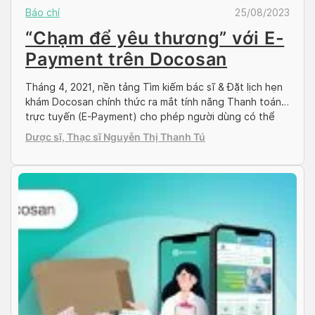
Báo chí
25/08/2023
“Chạm để yêu thương” với E-
Payment trên Docosan
Tháng 4, 2021, nền tảng Tìm kiếm bác sĩ & Đặt lịch hẹn
khám Docosan chính thức ra mắt tính năng Thanh toán
trực tuyến (E-Payment) cho phép người dùng có thể
thanh toán chi phí y tế trực tuyến trên thiết bị thông
Dược sĩ, Thạc sĩ Nguyễn Thị Thanh Tú
minh. Đồng thời, Docosan triển khai chương trình E-
Voucher nhằm hỗ […]