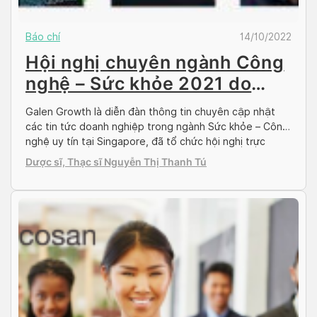
Báo chí
14/10/2022
Hội nghị chuyên ngành Công
nghệ – Sức khỏe 2021 do
Galen Growth tổ chức
Galen Growth là diễn đàn thông tin chuyên cập nhật
các tin tức doanh nghiệp trong ngành Sức khỏe – Công
nghệ uy tín tại Singapore, đã tổ chức hội nghị trực
tuyến về chuyên ngành này vào đầu tháng 9 vừa qua.
Dược sĩ, Thạc sĩ Nguyễn Thị Thanh Tú
CEO của Docosan, bà Beth Ann Lopez đã vinh dự được
tham […]