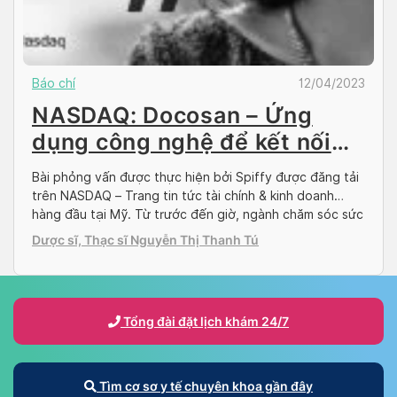
Báo chí
12/04/2023
NASDAQ: Docosan – Ứng
dụng công nghệ để kết nối
bệnh nhân với bác sĩ 24/7
Bài phỏng vấn được thực hiện bởi Spiffy được đăng tải
trên NASDAQ – Trang tin tức tài chính & kinh doanh
hàng đầu tại Mỹ. Từ trước đến giờ, ngành chăm sóc sức
khoẻ vẫn chưa thể hoạt động hiệu quả do nhiều vấn đề
Dược sĩ, Thạc sĩ Nguyễn Thị Thanh Tú
còn tồn tại như chen lấn xếp hàng, thời gian […]
Tổng đài đặt lịch khám 24/7
Tìm cơ sơ y tế chuyên khoa gần đây