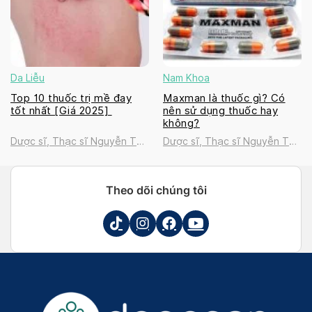
Da Liễu
Nam Khoa
Top 10 thuốc trị mề đay
Maxman là thuốc gì? Có
tốt nhất [Giá 2025]
nên sử dụng thuốc hay
không?
Dược sĩ, Thạc sĩ Nguyễn Thị
Dược sĩ, Thạc sĩ Nguyễn Thị
Thanh Tú
Thanh Tú
Theo dõi chúng tôi