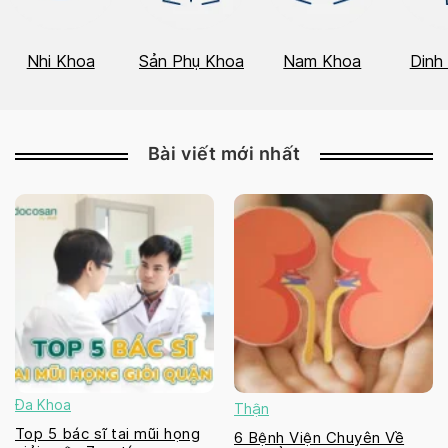
Nhi Khoa
Sản Phụ Khoa
Nam Khoa
Dinh
Bài viết mới nhất
Đa Khoa
Thận
Top 5 bác sĩ tai mũi họng
6 Bệnh Viện Chuyên Về