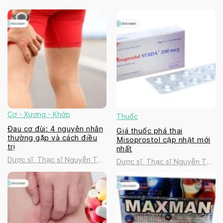
Cơ - Xương - Khớp
Thuốc
Đau cơ đùi: 4 nguyên nhân
Giá thuốc phá thai
thường gặp và cách điều
Misoprostol cập nhật mới
trị
nhất
Dược sĩ, Thạc sĩ Nguyễn Thị
Dược sĩ, Thạc sĩ Nguyễn Thị
Thanh Tú
Thanh Tú