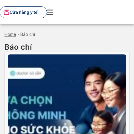
Skip
to
Cửa hàng y tế
content
Home
-
Báo chí
Báo chí