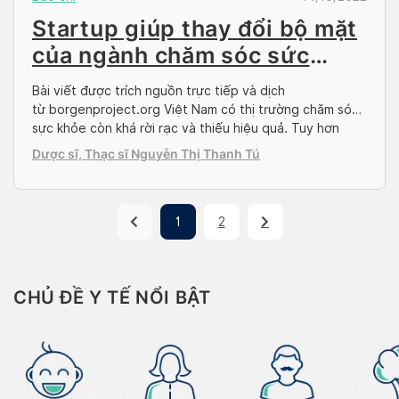
Startup giúp thay đổi bộ mặt
của ngành chăm sóc sức
khỏe tại Việt Nam
Bài viết được trích nguồn trực tiếp và dịch
từ borgenproject.org Việt Nam có thị trường chăm sóc
sực khỏe còn khá rời rạc và thiếu hiệu quả. Tuy hơn
50,000 phòng khám khắp cả nước, việc đặt lịch khám
Dược sĩ, Thạc sĩ Nguyễn Thị Thanh Tú
hay đưa ra quyết định nên chọn bác sĩ hay phòng khám
nào có dịch vụ […]
1
2
CHỦ ĐỀ Y TẾ NỔI BẬT