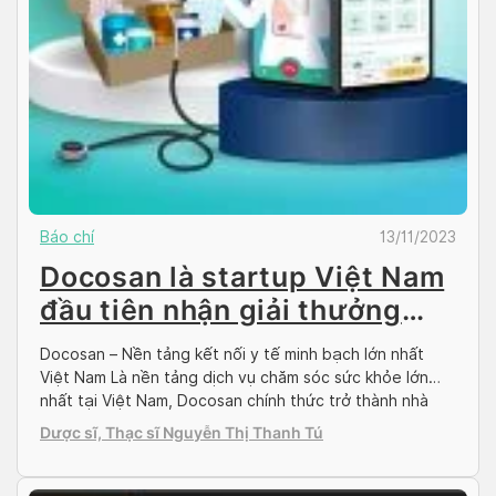
Báo chí
13/11/2023
Docosan là startup Việt Nam
đầu tiên nhận giải thưởng
Tiên phong Công nghệ tại
Docosan – Nền tảng kết nối y tế minh bạch lớn nhất
Diễn đàn Kinh tế Thế giới
Việt Nam Là nền tảng dịch vụ chăm sóc sức khỏe lớn
nhất tại Việt Nam, Docosan chính thức trở thành nhà
Tiên phong Công nghệ tại Diễn đàn Kinh tế Thế giới. Sự
Dược sĩ, Thạc sĩ Nguyễn Thị Thanh Tú
kiện này là dấu mốc quan trong cho lĩnh […]