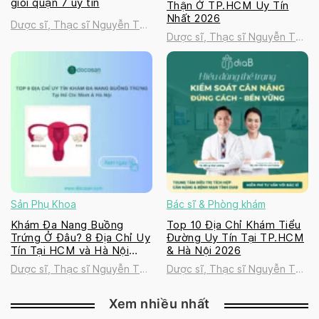
giỏi quận 7 uy tín
Thận Ở TP.HCM Uy Tín
Nhất 2026
Dược sĩ, Thạc sĩ Nguyễn Thị
Dược sĩ, Thạc sĩ Nguyễn Thị
Thanh Tú
Thanh Tú
Sản Phụ Khoa
Bác sĩ & Phòng khám
Khám Đa Nang Buồng
Top 10 Địa Chỉ Khám Tiểu
Trứng Ở Đâu? 8 Địa Chỉ Uy
Đường Uy Tín Tại TP.HCM
Tín Tại HCM và Hà Nội
& Hà Nội 2026
2026
Dược sĩ, Thạc sĩ Nguyễn Thị
Dược sĩ, Thạc sĩ Nguyễn Thị
Thanh Tú
Thanh Tú
Xem nhiều nhất