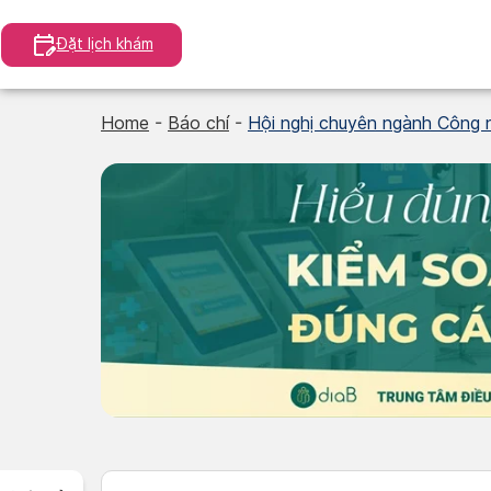
Skip
to
Đặt lịch khám
content
Home
-
Báo chí
-
Hội nghị chuyên ngành Công 