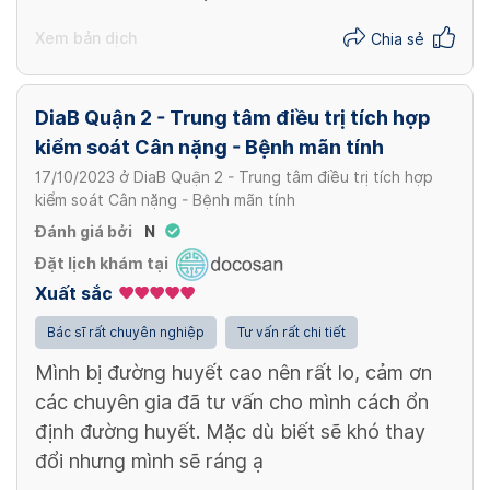
1,800,000 VND
DRC_4W
Xem bản dịch
Chia sẻ
4 tuần
3,600,000 VND
Bệnh lý(SM_BL)
DiaB Quận 2 - Trung tâm điều trị tích hợp
14 ngày
kiểm soát Cân nặng - Bệnh mãn tính
2,500,000 VND
DRC_12W
17/10/2023
ở
DiaB Quận 2 - Trung tâm điều trị tích hợp
12 tuần
kiểm soát Cân nặng - Bệnh mãn tính
8,400,000 VND
Đánh giá bởi
N
Đặt lịch khám tại
Xuất sắc
Bác sĩ rất chuyên nghiệp
Tư vấn rất chi tiết
Mình bị đường huyết cao nên rất lo, cảm ơn
các chuyên gia đã tư vấn cho mình cách ổn
định đường huyết. Mặc dù biết sẽ khó thay
đổi nhưng mình sẽ ráng ạ