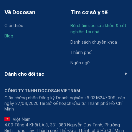
DiaB là ai?
Về Docosan
Tìm cơ sở y tế
DiaB là một nền tảng công nghệ y tế hàng đầu tại Việt
Nam, chuyên cung cấp các giải pháp quản lý đái tháo
Giới thiệu
Bộ chăm sóc sức khỏe & xét
đường hiệu quả. Sứ mệnh của DiaB là giúp cộng đồng
nghiệm tại nhà
Blog
người đái tháo đường tại Việt Nam tiếp cận dễ dàng
Danh sách chuyên khoa
hơn với các kiến thức tự chăm sóc và ổn định đường
huyết, từ đó thay đổi lối sống, cải thiện sức khoẻ và vui
Thành phố
sống mỗi ngày.
Ngôn ngữ
DiaB đáp ứng nhu cầu ngày càng tăng của người đái
▸
Dành cho đối tác
tháo đường thông qua các giải pháp đột phá. Một
trong những giải pháp quan trọng mà DiaB đang cung
cấp là Chương trình "Hướng dẫn và hỗ trợ tự chăm sóc,
CÔNG TY TNHH DOCOSAN VIETNAM
quản lý đường huyết" (DSMES). Chương trình này cung
Giấy chứng nhận Đăng ký Doanh nghiệp số 0316247099, cấp
cấp kiến thức và kỹ năng cần thiết để người đái tháo
ngày 27/04/2020 tại Sở Kế hoạch Đầu tư Thành phố Hồ Chí
Minh
đường có thể tự chăm sóc và quản lý đường huyết một
cách hiệu quả. DiaB đặc biệt chú trọng vào việc tạo ra
Việt Nam
môi trường học tập và hỗ trợ tích cực, giúp người đái
4.09 Tầng 4 Khối LA.3, 381-383 Nguyễn Duy Trinh, Phường
Bình Trưng Tây, Thành phố Thủ Đức, Thành phố Hồ Chí Minh,
tháo đường nắm vững kiến thức và tự tin trong việc