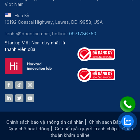
Việt Nam
quản lý bệnh.
Hoa Kỳ
16192 Coastal Highway, Lewes, DE 19958, USA
lienhe@docosan.com, hotline:
0971786750
Startup Việt Nam duy nhất là
thành viên của
DiaB là nền tảng công nghệ y tế giúp bệnh nhân quản lý
bệnh đái tháo đường một cách hiệu quả
Chính sách bảo vệ thông tin cá nhân
|
Chính sách Bảo mật
|
Quy chế hoạt động
|
Cơ chế giải quyết tranh chấp
|
Chấp
thuận khám online
Ngoài ra, DiaB còn phát triển ứng dụng DiaB - một ứng