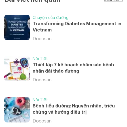
Tích hợp (DMP_3M)
12 tuần
Chuyện của đường
Transforming Diabetes Management in
8,100,000 VND
Vietnam
Docosan
Chuyên sâu (DMP_6M)
24 tuần
Nội Tiết
13,000,000 VND
Thiết lập 7 kế hoạch chăm sóc bệnh
nhân đái tháo đường
Docosan
Bền vững (DMP_12M)
48 tuần
22,200,000 VND
Nội Tiết
Bệnh tiểu đường: Nguyên nhân, triệu
chứng và hướng điều trị
CHƯƠNG TRÌNH QUẢN LÝ CÂN NẶNG BỀN VỮNG
Docosan
CHUẨN Y KHOA