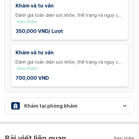
Khám và tư vấn
Đánh giá toàn diện sức khỏe, thể trạng và nguy cơ
bệnh lý để xây dựng kế hoạch điều trị và thay đổi
Xem thêm
lối sống cá thể hóa trong 30 phút
350,000 VND/ Lượt
Khám và tư vấn
Đánh giá toàn diện sức khỏe, thể trạng và nguy cơ
bệnh lý để xây dựng kế hoạch điều trị và thay đổi
Xem thêm
lối sống cá thể hóa không giới hạn thời gian
700,000 VND
Khám tại phòng khám
CHƯƠNG TRÌNH QUẢN LÝ ĐÁI THÁO ĐƯỜNG
TOÀN DIỆN
Bài viết liên quan
Xem thêm