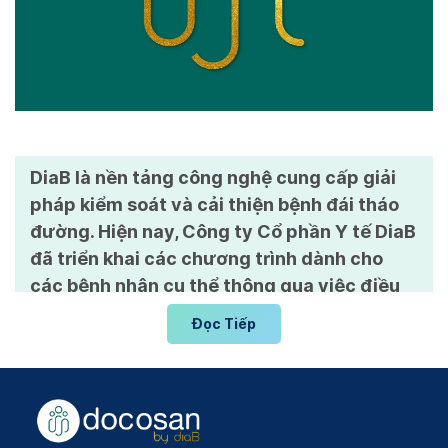
DiaB là nền tảng công nghệ cung cấp giải
pháp kiểm soát và cải thiện bệnh đái tháo
đường. Hiện nay, Công ty Cổ phần Y tế DiaB
đã triển khai các chương trình dành cho
các bệnh nhân cụ thể thông qua việc điều
chỉnh chế độ ăn uống và xây dựng kế hoạch
Đọc Tiếp
vận động phù hợp. Trong tương lai, DiaB
mong muốn mang đến thêm nhiều chương
trình mới mẻ hơn nhằm giúp bệnh nhân sớm
hồi phục sức khỏe.