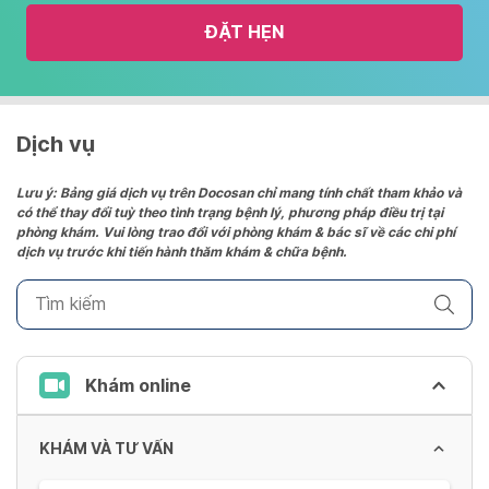
the
ĐẶT HẸN
calendar
and
select
a
date.
Dịch vụ
Press
the
Lưu ý: Bảng giá dịch vụ trên Docosan chỉ mang tính chất tham khảo và
có thể thay đổi tuỳ theo tình trạng bệnh lý, phương pháp điều trị tại
question
phòng khám. Vui lòng trao đổi với phòng khám & bác sĩ về các chi phí
mark
dịch vụ trước khi tiến hành thăm khám & chữa bệnh.
key
to
get
the
keyboard
Khám online
shortcuts
for
KHÁM VÀ TƯ VẤN
changing
dates.