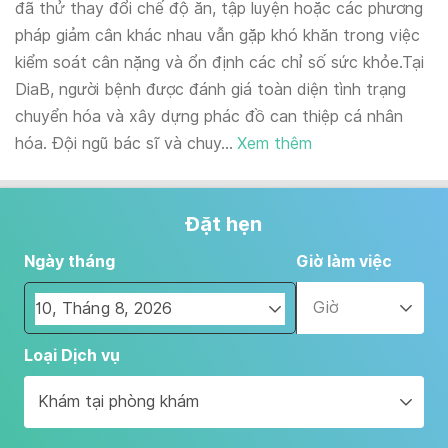
đã thử thay đổi chế độ ăn, tập luyện hoặc các phương
pháp giảm cân khác nhau vẫn gặp khó khăn trong việc
kiểm soát cân nặng và ổn định các chỉ số sức khỏe.Tại
DiaB, người bệnh được đánh giá toàn diện tình trạng
chuyển hóa và xây dựng phác đồ can thiệp cá nhân
hóa. Đội ngũ bác sĩ và chuy...
Xem thêm
Đặt hẹn
Ngày tháng
Giờ làm việc
Giờ
Navigate
Loại Dịch vụ
forward
to
Khám tại phòng khám
interact
with