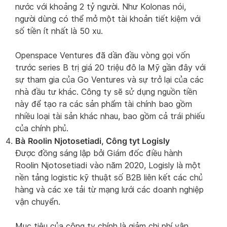
nước với khoảng 2 tỷ người. Như Kolonas nói,
người dùng có thể mở một tài khoản tiết kiệm với
số tiền ít nhất là 50 xu.
Openspace Ventures đã dần đầu vòng gọi vốn
trước series B trị giá 20 triệu đô la Mỹ gần đây với
sự tham gia của Go Ventures và sự trở lại của các
nhà đầu tư khác. Công ty sẽ sử dụng nguồn tiền
này để tạo ra các sản phẩm tài chính bao gồm
nhiều loại tài sản khác nhau, bao gồm cả trái phiếu
của chính phủ.
Bà
Roolin Njotosetiadi, Công tyt Logisly
Được đồng sáng lập bởi Giám đốc điều hành
Roolin Njotosetiadi vào năm 2020, Logisly là một
nền tảng logistic kỹ thuật số B2B liên kết các chủ
hàng và các xe tải từ mạng lưới các doanh nghiệp
vận chuyển.
Mục tiêu của công ty chính là giảm chi phí vận