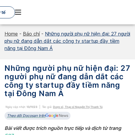
Skip
to
 tế
content
Home
-
Báo chí
-
Những người phụ nữ hiện đại: 27 người
phụ nữ đang dẫn dắt các công ty startup đầy tiềm
năng tại Đông Nam Á
Những người phụ nữ hiện đại: 27
người phụ nữ đang dẫn dắt các
công ty startup đầy tiềm năng
tại Đông Nam Á
Ngày cập nhật:
13/11/23
Tác giả:
Dược sĩ, Thạc sĩ Nguyễn Thị Thanh Tú
Theo dõi Docosan trên
Bài viết được trích nguồn trực tiếp và dịch từ trang