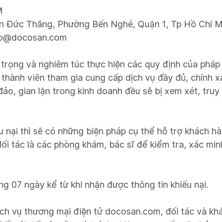
M
Tôn Đức Thắng, Phường Bến Nghé, Quận 1, Tp Hồ Chí M
ro@docosan.com
rọng và nghiêm túc thực hiện các quy định của pháp 
thành viên tham gia cung cấp dịch vụ đầy đủ, chính xác
 đảo, gian lận trong kinh doanh đều sẽ bị xem xét, truy
 nại thì sẽ có những biện pháp cụ thể hỗ trợ khách hà
ối tác là các phòng khám, bác sĩ để kiểm tra, xác min
òng 07 ngày kể từ khi nhận được thông tin khiếu nại.
h vụ thương mại điện tử docosan.com, đối tác và khác