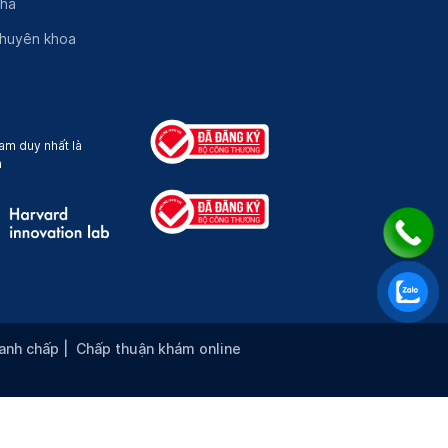
nhà
chuyên khoa
am duy nhất là
a
ranh chấp
|
Chấp thuận khám online