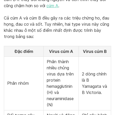
cũng chậm hơn so với
cúm A
.
Cả cúm A và cúm B đều gây ra các triệu chứng ho, đau
họng, đau cơ và sốt. Tuy nhiên, hai type virus này cũng
khác nhau ở một số điểm nhất định được trình bày
trong bảng sau:
Đặc điểm
Virus cúm A
Virus cúm B
Phân thành
nhiều chủng
virus dựa trên
2 dòng chính
protein
là B
Phân nhóm
hemagglutinin
Yamagata và
(H) và
B Victoria.
neuraminidase
(N)