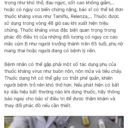
trọng như khó thở, đau ngực, sốt cao không giảm,…
hoặc có nguy cơ biến chứng nặng, bác sĩ có thể kê đơn
thuốc kháng virus như Tamiflu, Relenza,… Thuốc được
sử dụng trong vòng 48 giờ sau khi xuất hiện triệu
chứng. Thuốc kháng virus đặc biệt quan trọng trong
phác đồ điều trị của những đối tượng có nguy cơ cao
mắc cúm B như người trưởng thành trên 65 tuổi, phụ nữ
mang thai hoặc người đang có bệnh lý nền.
Bệnh nhân có thể gặp phải một số tác dụng phụ của
thuốc kháng virus như buồn nôn, nôn mửa và tiêu chảy.
Thuốc dạng hít có thể gây co thắt phế quản, khiến
người bệnh trở nên khó thở hơn. Nếu phát hiện có bất
kỳ dấu hiệu bất thường nào khi dùng thuốc, hãy thông
báo ngay cho bác sĩ điều trị để được thăm khám và
thay đổi phác đồ nếu cần thiết.