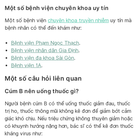
Một số bệnh viện chuyên khoa uy tín
Một số bệnh viện
chuyên khoa truyền nhiễm
uy tín mà
bệnh nhân có thể đến khám như:
Bệnh viện Phạm Ngọc Thạch
.
Bệnh viện nhân dân Gia Định
.
Bệnh viện đa khoa Sài Gòn
.
Bệnh viện 1A
.
Một số câu hỏi liên quan
Cúm B nên uống thuốc gì?
Người bệnh cúm B có thể uống thuốc giảm đau, thuốc
trị ho, thuốc thông mũi không kê đơn để giảm bớt cảm
giác khó chịu. Nếu triệu chứng không thuyên giảm hoặc
có khuynh hướng nặng hơn, bác sĩ có thể kê đơn thuốc
kháng virus như: