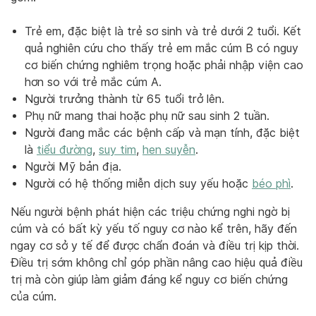
Trẻ em, đặc biệt là trẻ sơ sinh và trẻ dưới 2 tuổi. Kết
quả nghiên cứu cho thấy trẻ em mắc cúm B có nguy
cơ biến chứng nghiêm trọng hoặc phải nhập viện cao
hơn so với trẻ mắc cúm A.
Người trưởng thành từ 65 tuổi trở lên.
Phụ nữ mang thai hoặc phụ nữ sau sinh 2 tuần.
Người đang mắc các bệnh cấp và mạn tính, đặc biệt
là
tiểu đường
,
suy tim
,
hen suyễn
.
Người Mỹ bản địa.
Người có hệ thống miễn dịch suy yếu hoặc
béo phì
.
Nếu người bệnh phát hiện các triệu chứng nghi ngờ bị
cúm và có bất kỳ yếu tố nguy cơ nào kể trên, hãy đến
ngay cơ sở y tế để được chẩn đoán và điều trị kịp thời.
Điều trị sớm không chỉ góp phần nâng cao hiệu quả điều
trị mà còn giúp làm giảm đáng kể nguy cơ biến chứng
của cúm.