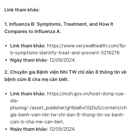
Link tham khảo
:
1. Influenza B: Symptoms, Treatment, and How It
Compares to Influenza A.
Link tham khảo
: https://www.verywellhealth.com/flu-
b-symptoms-identify-treat-and-prevent-5216276
Ngày tham khảo
: 12/09/2024.
2. Chuyên gia Bệnh viện Nhi TW chỉ dẫn 8 thông tin về
bệnh cúm B cha mẹ cần biết.
Link tham khảo
: https://moh.gov.vn/hoat-dong-cua-
dia-
phuong/-/asset_publisher/gHbla8vOQDuS/content/chu
gia-benh-vien-nhi-tw-chi-dan-8-thong-tin-ve-benh-
cum-b-cha-me-can-biet.
Ngày tham khảo
: 12/09/2024.