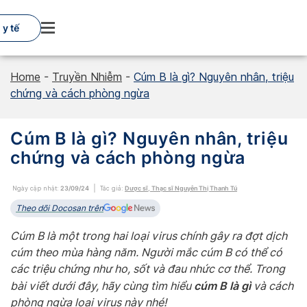
Skip
to
y tế
content
Home
-
Truyền Nhiễm
-
Cúm B là gì? Nguyên nhân, triệu
chứng và cách phòng ngừa
Cúm B là gì? Nguyên nhân, triệu
chứng và cách phòng ngừa
Ngày cập nhật:
23/09/24
Tác giả:
Dược sĩ, Thạc sĩ Nguyễn Thị Thanh Tú
Theo dõi Docosan trên
Cúm B là một trong hai loại virus chính gây ra đợt dịch
cúm theo mùa hàng năm. Người mắc cúm B có thể có
các triệu chứng như ho, sốt và đau nhức cơ thể. Trong
cúm B là gì
bài viết dưới đây, hãy cùng tìm hiểu
và cách
phòng ngừa loại virus này nhé!