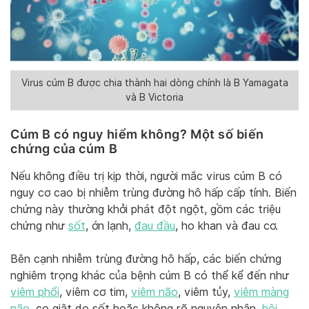
Virus cúm B được chia thành hai dòng chính là B Yamagata
và B Victoria
Cúm B có nguy hiểm không? Một số biến
chứng của cúm B
Nếu không điều trị kịp thời, người mắc virus cúm B có
nguy cơ cao bị nhiễm trùng đường hô hấp cấp tính. Biến
chứng này thường khởi phát đột ngột, gồm các triệu
chứng như
sốt
, ớn lạnh,
đau đầu
, ho khan và đau cơ.
Bên cạnh nhiễm trùng đường hô hấp, các biến chứng
nghiêm trọng khác của bệnh cúm B có thể kể đến như
viêm phổi
, viêm cơ tim,
viêm não
, viêm tủy,
viêm màng
não
, co giật do sốt hoặc không rõ nguyên nhân,
hội