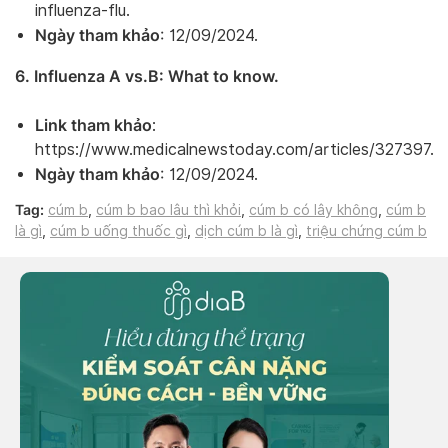
influenza-flu.
Ngày tham khảo
: 12/09/2024.
6. Influenza A vs.B: What to know.
Link tham khảo
:
https://www.medicalnewstoday.com/articles/327397.
Ngày tham khảo
: 12/09/2024.
Tag:
cúm b
,
cúm b bao lâu thì khỏi
,
cúm b có lây không
,
cúm b
là gì
,
cúm b uống thuốc gì
,
dịch cúm b là gì
,
triệu chứng cúm b