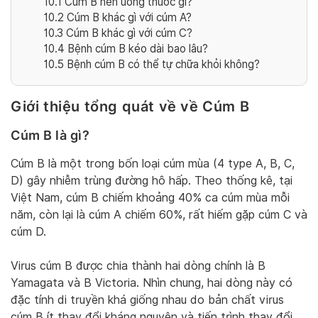
10.1
Cúm B nên uống thuốc gì?
10.2
Cúm B khác gì với cúm A?
10.3
Cúm B khác gì với cúm C?
10.4
Bệnh cúm B kéo dài bao lâu?
10.5
Bệnh cúm B có thể tự chữa khỏi không?
Giới thiệu tổng quát về về Cúm B
Cúm B là gì?
Cúm B là một trong bốn loại cúm mùa (4 type A, B, C,
D) gây nhiễm trùng đường hô hấp. Theo thống kê, tại
Việt Nam, cúm B chiếm khoảng 40% ca cúm mùa mỗi
năm, còn lại là cúm A chiếm 60%, rất hiếm gặp cúm C và
cúm D.
Virus cúm B được chia thành hai dòng chính là B
Yamagata và B Victoria. Nhìn chung, hai dòng này có
đặc tính di truyền khá giống nhau do bản chất virus
cúm B ít thay đổi kháng nguyên và tiến trình thay đổi