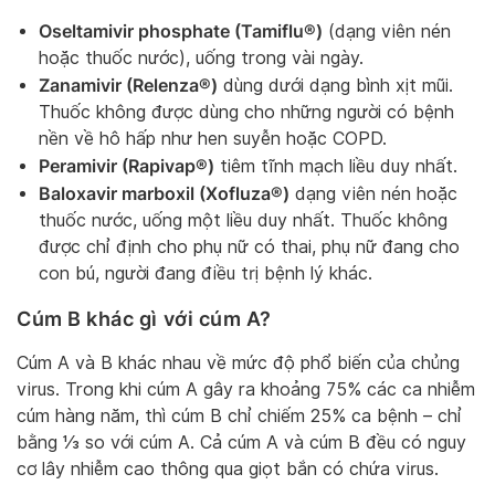
Oseltamivir phosphate (Tamiflu®)
(dạng viên nén
hoặc thuốc nước), uống trong vài ngày.
Zanamivir (Relenza®)
dùng dưới dạng bình xịt mũi.
Thuốc không được dùng cho những người có bệnh
nền về hô hấp như hen suyễn hoặc COPD.
Peramivir (Rapivap®)
tiêm tĩnh mạch liều duy nhất.
Baloxavir marboxil (Xofluza®)
dạng viên nén hoặc
thuốc nước, uống một liều duy nhất. Thuốc không
được chỉ định cho phụ nữ có thai, phụ nữ đang cho
con bú, người đang điều trị bệnh lý khác.
Cúm B khác gì với cúm A?
Cúm A và B khác nhau về mức độ phổ biến của chủng
virus. Trong khi cúm A gây ra khoảng 75% các ca nhiễm
cúm hàng năm, thì cúm B chỉ chiếm 25% ca bệnh – chỉ
bằng ⅓ so với cúm A. Cả cúm A và cúm B đều có nguy
cơ lây nhiễm cao thông qua giọt bắn có chứa virus.