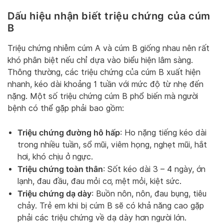
Dấu hiệu nhận biết triệu chứng của cúm
B
Triệu chứng nhiễm cúm A và cúm B giống nhau nên rất
khó phân biệt nếu chỉ dựa vào biểu hiện lâm sàng.
Thông thường, các triệu chứng của cúm B xuất hiện
nhanh, kéo dài khoảng 1 tuần với mức độ từ nhẹ đến
nặng. Một số triệu chứng cúm B phổ biến mà người
bệnh có thể gặp phải bao gồm:
Triệu chứng đường hô hấp
: Ho nặng tiếng kéo dài
trong nhiều tuần, sổ mũi, viêm họng, nghẹt mũi, hắt
hơi, khó chịu ở ngực.
Triệu chứng toàn thân
: Sốt kéo dài 3 – 4 ngày, ớn
lạnh, đau đầu, đau mỏi cơ, mệt mỏi, kiệt sức.
Triệu chứng dạ dày
: Buồn nôn, nôn, đau bụng, tiêu
chảy. Trẻ em khi bị cúm B sẽ có khả năng cao gặp
phải các triệu chứng về dạ dày hơn người lớn.