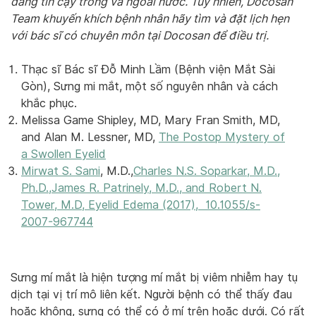
đáng tin cậy trong và ngoài nước. Tuy nhiên, Docosan
Team khuyến khích bệnh nhân hãy tìm và đặt lịch hẹn
với bác sĩ có chuyên môn tại Docosan để điều trị.
Thạc sĩ Bác sĩ Đỗ Minh Lầm (Bệnh viện Mắt Sài
Gòn), Sưng mi mắt, một số nguyên nhân và cách
khắc phục.
Melissa Game Shipley, MD, Mary Fran Smith, MD,
and Alan M. Lessner, MD,
The Postop Mystery of
a Swollen Eyelid
Mirwat S. Sami
, M.D.,
Charles N.S. Soparkar, M.D.,
Ph.D.,James R. Patrinely, M.D., and Robert N.
Tower, M.D, Eyelid Edema (2017), 10.1055/s-
2007-967744
Sưng mí mắt là hiện tượng mí mắt bị viêm nhiễm hay tụ
dịch tại vị trí mô liên kết. Người bệnh có thể thấy đau
hoặc không, sưng có thể có ở mí trên hoặc dưới. Có rất