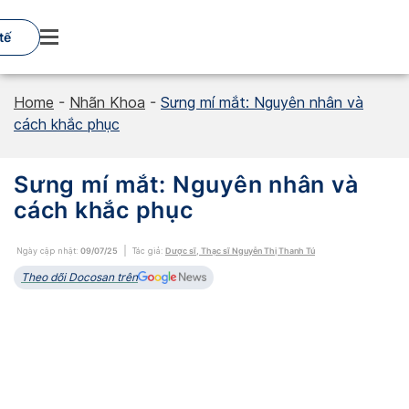
Skip
to
tế
content
Home
-
Nhãn Khoa
-
Sưng mí mắt: Nguyên nhân và
cách khắc phục
Sưng mí mắt: Nguyên nhân và
cách khắc phục
Ngày cập nhật:
09/07/25
Tác giả:
Dược sĩ, Thạc sĩ Nguyễn Thị Thanh Tú
Theo dõi Docosan trên