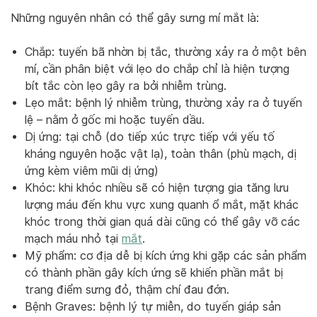
Những nguyên nhân có thể gây sưng mí mắt là:
Chắp: tuyến bã nhờn bị tắc, thường xảy ra ở một bên
mí, cần phân biệt với lẹo do chắp chỉ là hiện tượng
bít tắc còn lẹo gây ra bởi nhiễm trùng.
Lẹo mắt: bệnh lý nhiễm trùng, thường xảy ra ở tuyến
lệ – nằm ở gốc mi hoặc tuyến dầu.
Dị ứng: tại chỗ (do tiếp xúc trực tiếp với yếu tố
kháng nguyên hoặc vật lạ), toàn thân (phù mạch, dị
ứng kèm viêm mũi dị ứng)
Khóc: khi khóc nhiều sẽ có hiện tượng gia tăng lưu
lượng máu đến khu vực xung quanh ổ mắt, mặt khác
khóc trong thời gian quá dài cũng có thể gây vỡ các
mạch máu nhỏ tại
mắt
.
Mỹ phẩm: cơ địa dễ bị kích ứng khi gặp các sản phẩm
có thành phần gây kích ứng sẽ khiến phần mắt bị
trang điểm sưng đỏ, thậm chí đau đớn.
Bệnh Graves: bệnh lý tự miễn, do tuyến giáp sản