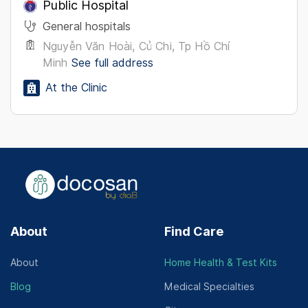
Public Hospital
General hospitals
Nguyễn Văn Hoài, Củ Chi, Tp Hồ Chí
Minh
See full address
At the Clinic
About
Find Care
About
Home Health & Test Kits
Blog
Medical Specialties