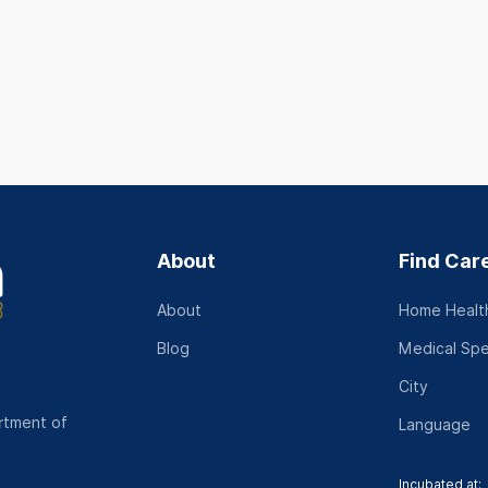
About
Find Car
About
Home Health
Blog
Medical Spe
City
rtment of
Language
Incubated at: