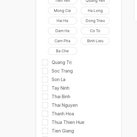
Tien Yen
Quang Yen
Mong Cai
Ha Long
Hai Ha
Dong Trieu
Dam Ha
Co To
Cam Pha
Binh Lieu
Ba Che
Quang Trị
Soc Trang
Son La
Tay Ninh
Thai Binh
Thai Nguyen
Thanh Hoa
Thua Thien Hue
Tien Giang