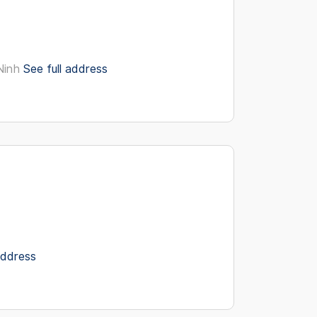
Ninh
See full address
address