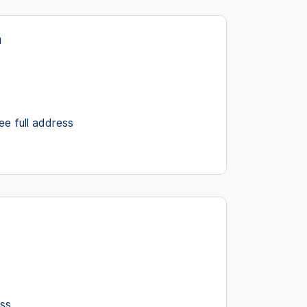
h
ee full address
ess