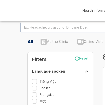
Health Inform
All
At the Clinic
Online Visit
Filters
Reset
Language spoken
Tiếng Việt
English
Française
中文