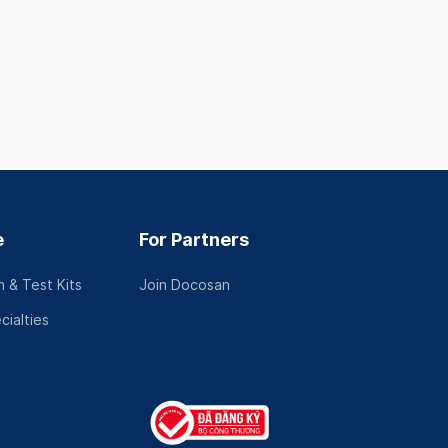
e
For Partners
 & Test Kits
Join Docosan
cialties