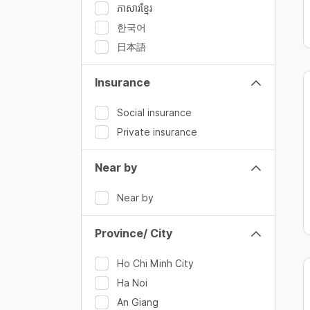
ភាសារខ្មែរ
한국어
日本語
Insurance
Social insurance
Private insurance
Near by
Near by
Province/ City
Ho Chi Minh City
Ha Noi
An Giang