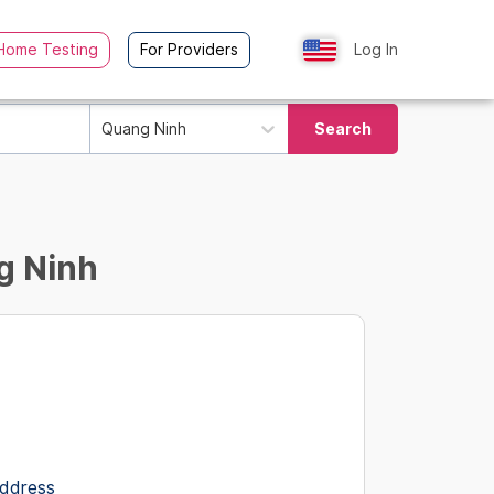
Home Testing
For Providers
Log In
Quang Ninh
Search
g Ninh
address