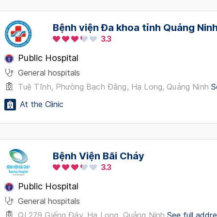
Bệnh viện Đa khoa tỉnh Quảng Nin
3.3
Public Hospital
General hospitals
Tuệ Tĩnh, Phường Bạch Đằng, Hạ Long, Quảng Ninh
S
At the Clinic
Bệnh Viện Bãi Cháy
3.3
Public Hospital
General hospitals
QL279 Giếng Đáy, Hạ Long, Quảng Ninh
See full addr