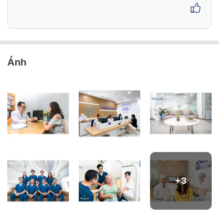
Ảnh
+
3