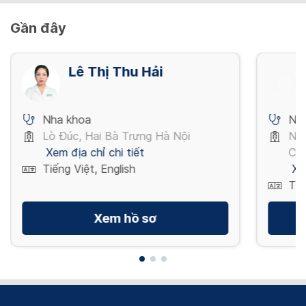
Gần đây
Lê Thị Thu Hải
Nha khoa
Nh
Lò Đúc, Hai Bà Trưng Hà Nội
Ng
Xem địa chỉ chi tiết
Chí
Tiếng Việt, English
Xe
Tiế
Xem hồ sơ