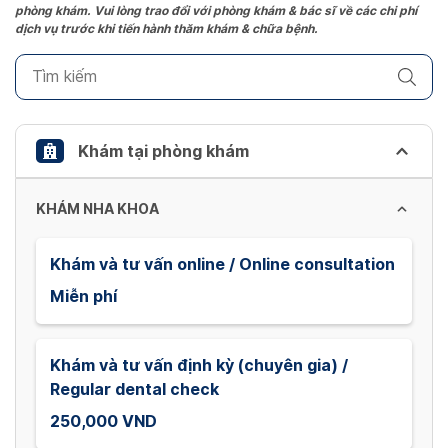
phòng khám. Vui lòng trao đổi với phòng khám & bác sĩ về các chi phí
mark
dịch vụ trước khi tiến hành thăm khám & chữa bệnh.
key
to
get
the
keyboard
Khám tại phòng khám
shortcuts
for
KHÁM NHA KHOA
changing
dates.
Khám và tư vấn online / Online consultation
Miễn phí
Khám và tư vấn định kỳ (chuyên gia) /
Regular dental check
250,000 VND