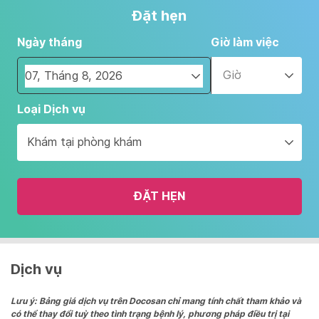
Đặt hẹn
Ngày tháng
Giờ làm việc
Giờ
Navigate
Loại Dịch vụ
forward
to
Khám tại phòng khám
interact
with
the
ĐẶT HẸN
calendar
and
select
a
date.
Dịch vụ
Press
the
Lưu ý: Bảng giá dịch vụ trên Docosan chỉ mang tính chất tham khảo và
có thể thay đổi tuỳ theo tình trạng bệnh lý, phương pháp điều trị tại
question