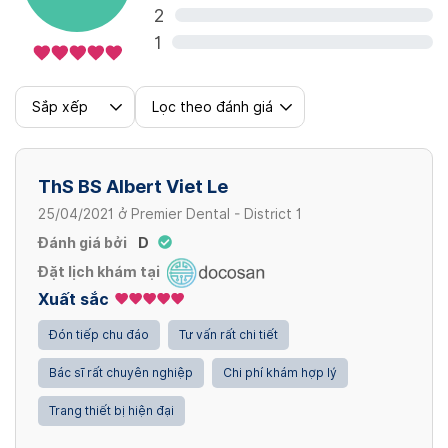
Phim CT
2
400,000 VND
1
Cạo vôi
Sắp xếp
Lọc theo đánh giá
400,000 - 900,000 VND
ThS BS Albert Viet Le
Nhổ răng
25/04/2021
ở
Premier Dental - District 1
400,000 - 700,000 VND
Đánh giá bởi
D
Đặt lịch khám tại
Xuất sắc
Trám răng
Đón tiếp chu đáo
Tư vấn rất chi tiết
400,000 - 900,000 VND
Bác sĩ rất chuyên nghiệp
Chi phí khám hợp lý
Xem thêm
Trang thiết bị hiện đại