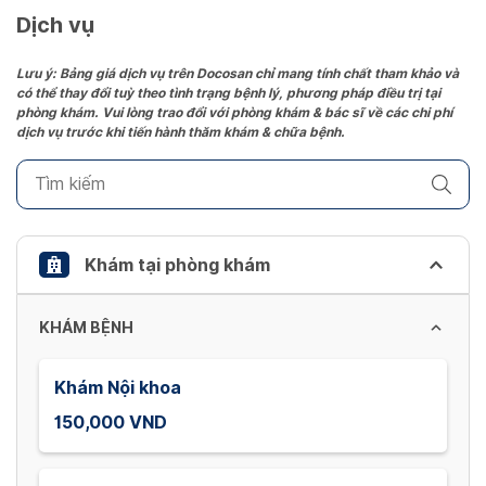
date.
Dịch vụ
Press
the
Lưu ý: Bảng giá dịch vụ trên Docosan chỉ mang tính chất tham khảo và
có thể thay đổi tuỳ theo tình trạng bệnh lý, phương pháp điều trị tại
question
phòng khám. Vui lòng trao đổi với phòng khám & bác sĩ về các chi phí
mark
dịch vụ trước khi tiến hành thăm khám & chữa bệnh.
key
to
get
the
keyboard
Khám tại phòng khám
shortcuts
for
KHÁM BỆNH
changing
dates.
Khám Nội khoa
150,000 VND