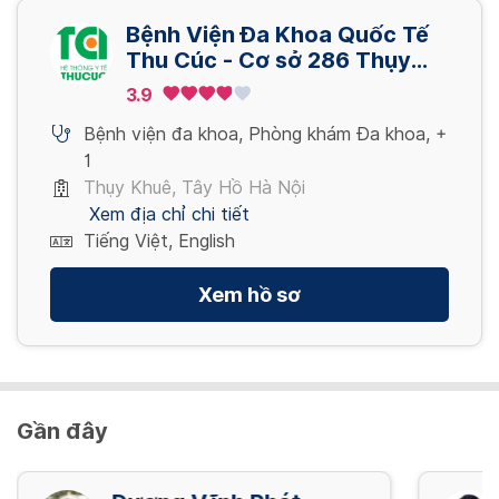
Xem thêm
3,400,000 VND
Bệnh Viện Đa Khoa Quốc Tế
Gói khám – nam – khám sức khỏe tổng quát
Nội soi dạ dày ống mềm có sinh thiết_ Lấy
Thu Cúc - Cơ sở 286 Thụy
định kỳ – nâng cao
Xem thêm
mẫu bệnh phẩm XN. Test HP
Khuê - Tây Hồ - Hà Nội
3.9
3,200,000 VND
700,000 VND
Bệnh viện đa khoa
,
Phòng khám Đa khoa
,
+
1
Xem thêm
Gói khám – nam – khám sức khỏe tổng quát
Thụy Khuê, Tây Hồ Hà Nội
định kỳ – nâng cao – cs2
Xem địa chỉ chi tiết
4,621,000 VND
Tiếng Việt, English
Xem hồ sơ
Xem thêm
Gần đây