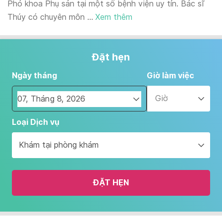
Phó khoa Phụ sản tại một số bệnh viện uy tín. Bác sĩ
Thúy có chuyên môn ...
Xem thêm
Đặt hẹn
Ngày tháng
Giờ làm việc
Giờ
Navigate
Loại Dịch vụ
forward
to
Khám tại phòng khám
interact
with
the
ĐẶT HẸN
calendar
and
select
a