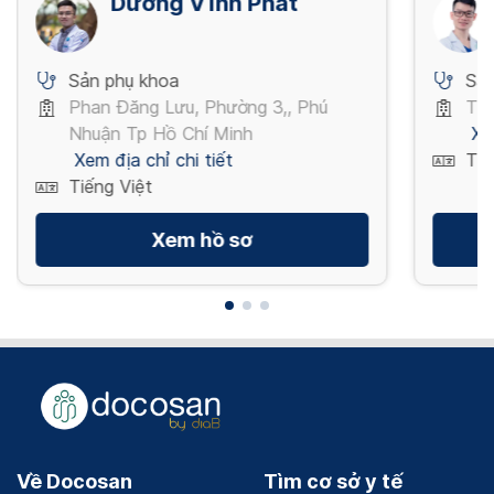
Dương Vĩnh Phát
Sản phụ khoa
Sản
Phan Đăng Lưu, Phường 3,, Phú
Trư
Nhuận Tp Hồ Chí Minh
Xe
Xem địa chỉ chi tiết
Tiế
Tiếng Việt
Xem hồ sơ
Về Docosan
Tìm cơ sở y tế