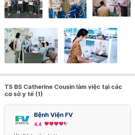
get
the
keyboard
shortcuts
for
changing
dates.
TS BS Catherine Cousin làm việc tại các
cơ sở y tế (1)
Bệnh Viện FV
4.4