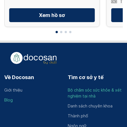
Tiế
Xem hồ sơ
Về Docosan
Tìm cơ sở y tế
Giới thiệu
Bộ chăm sóc sức khỏe & xét
nghiệm tại nhà
Blog
Danh sách chuyên khoa
Thành phố
Ngôn ngữ