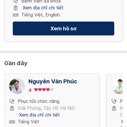
Bệnh viện đa khoa
Xem địa chỉ chi tiết
Tiếng Việt, English
Xem hồ sơ
Gần đây
Nguyễn Văn Phúc
4
Phục hồi chức năng
Phụ
Giải Phóng, Tây Hồ Hà Nội
Ng
Xem địa chỉ chi tiết
Chí
Tiếng Việt
Xe