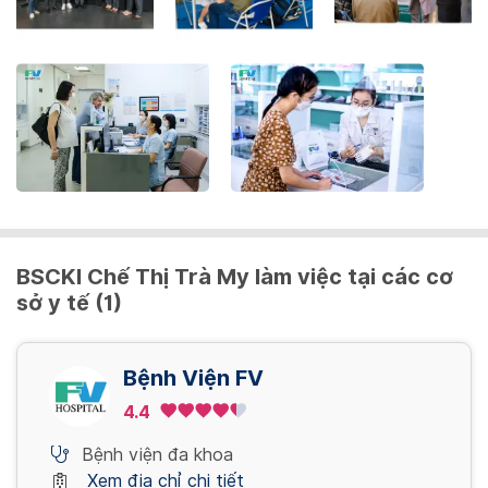
the
keyboard
shortcuts
for
changing
dates.
BSCKI Chế Thị Trà My làm việc tại các cơ
sở y tế (1)
Bệnh Viện FV
4.4
Bệnh viện đa khoa
Xem địa chỉ chi tiết