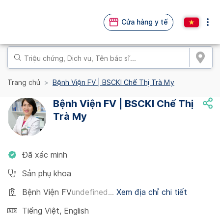
Cửa hàng y tế
Trang chủ
Bệnh Viện FV | BSCKI Chế Thị Trà My
Bệnh Viện FV | BSCKI Chế Thị
Trà My
Đã xác minh
Sản phụ khoa
Bệnh Viện FV
undefined...
Xem địa chỉ chi tiết
Tiếng Việt
,
English