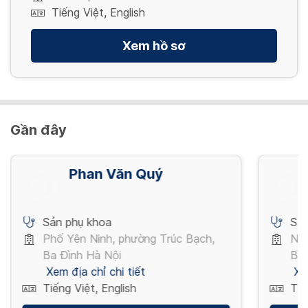
Tiếng Việt, English
Xem hồ sơ
Gần đây
Phan Văn Quý
Sản phụ khoa
Sản
Phố Yên Ninh, phường Trúc Bạch,
Ngu
Ba Đình Hà Nội
Bìn
Xem địa chỉ chi tiết
Xe
Tiếng Việt, English
Tiế