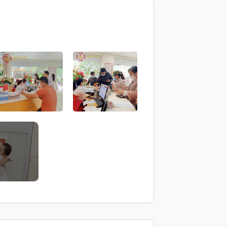
p 2 ~ 3)
p 4 ~ 7)
p 8 ~ 10)