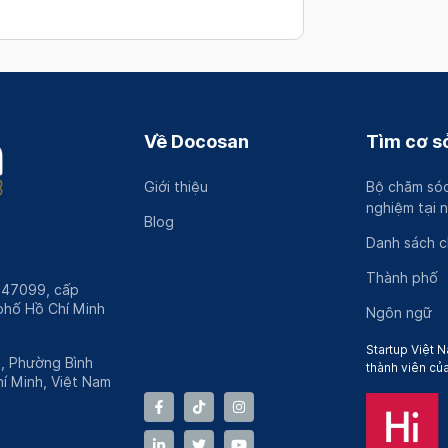
ạch Giáo sư
Về Docosan
Tìm cơ sở
ạch Phó Giáo sư
ễn
Giới thiệu
Bộ chăm sóc
n độ I
nghiệm tại 
Blog
Danh sách 
Thành phố
247099, cấp
 độ II
hố Hồ Chí Minh
Ngôn ngữ
n
 da 1-2 mũi cấp độ 1
Startup Việt N
h, Phường Bình
thành viên củ
iễn
í Minh, Việt Nam
 da 3 mũi cấp độ 1
rên