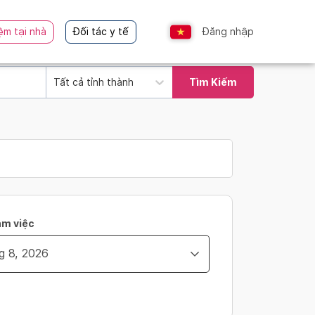
ệm tại nhà
Đối tác y tế
Đăng nhập
Tất cả tỉnh thành
Tìm Kiếm
àm việc
ity_time