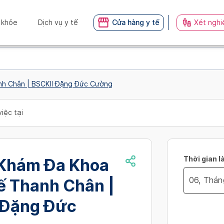
 khỏe
Dịch vụ y tế
Cửa hàng y tế
Xét nghi
h Chân | BSCKII Đặng Đức Cường
iệc tại
Thời gian l
Khám Đa Khoa
ế Thanh Chân |
Navigate
 Đặng Đức
no_availibil
forward
to