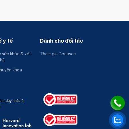
 y tế
Dành cho đối tác
 sức khỏe & xét
Tham gia Docosan
nhà
chuyên khoa
am duy nhất là
a