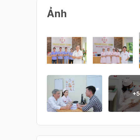
với Viện kiểm định Vaccine.
650,000 VND/ mẫu đơn
Ảnh
Xét nghiệm PCR Covid-19 (mẫu gộ
500,000 VND/ người
Xét nghiệm PCR Covid-19 (mẫu gộ
350,000 VND/ người
Xét nghiệm PCR Covid-19 (mẫu gộ
+
5
300,000 VND/ người
KHÁM SỨC KHỎE HẬU COVID-19