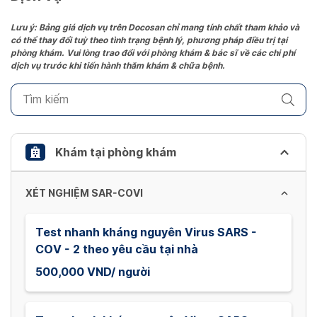
Press
the
Lưu ý: Bảng giá dịch vụ trên Docosan chỉ mang tính chất tham khảo và
có thể thay đổi tuỳ theo tình trạng bệnh lý, phương pháp điều trị tại
question
phòng khám. Vui lòng trao đổi với phòng khám & bác sĩ về các chi phí
mark
dịch vụ trước khi tiến hành thăm khám & chữa bệnh.
key
to
get
the
keyboard
Khám tại phòng khám
shortcuts
for
XÉT NGHIỆM SAR-COVI
changing
dates.
Test nhanh kháng nguyên Virus SARS -
COV - 2 theo yêu cầu tại nhà
500,000 VND/ người