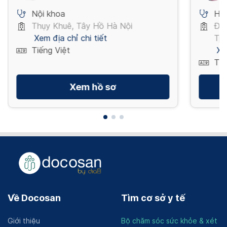
Nội khoa
Hồi
Thụy Khuê, Tây Hồ Hà Nội
Đườ
Xem địa chỉ chi tiết
Tp 
Tiếng Việt
Xe
Tiế
Xem hồ sơ
Về Docosan
Tìm cơ sở y tế
Giới thiệu
Bộ chăm sóc sức khỏe & xét