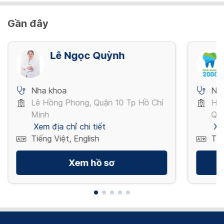
Gần đây
Lê Ngọc Quỳnh
Nha khoa
Nh
Lê Hồng Phong, Quận 10 Tp Hồ Chí
Hồ
Minh
Quậ
Xem địa chỉ chi tiết
Xe
Tiếng Việt, English
Tiế
Xem hồ sơ