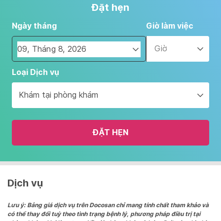
Đặt hẹn
Ngày tháng
Giờ làm việc
Giờ
Navigate
Loại Dịch vụ
forward
to
Khám tại phòng khám
interact
with
the
ĐẶT HẸN
calendar
and
select
a
date.
Dịch vụ
Press
the
Lưu ý: Bảng giá dịch vụ trên Docosan chỉ mang tính chất tham khảo và
có thể thay đổi tuỳ theo tình trạng bệnh lý, phương pháp điều trị tại
question