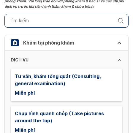
phòng khám. Vui lòng trao đổi với phòng khám & bác sĩ về các chi phí
mark
dịch vụ trước khi tiến hành thăm khám & chữa bệnh.
key
to
get
the
keyboard
Khám tại phòng khám
shortcuts
for
DỊCH VỤ
changing
dates.
Tư vấn, khám tổng quát (Consulting,
general examination)
Miễn phí
Chụp hình quanh chóp (Take pictures
around the top)
Miễn phí