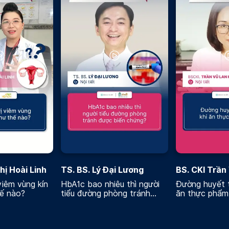
hị Hoài Linh
TS. BS. Lý Đại Lương
BS. CKI Trần
Hương
viêm vùng kín
HbA1c bao nhiêu thì người
Đường huyết t
hế nào?
tiểu đường phòng tránh
ăn thực phẩm
được biến chứng