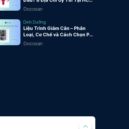
Đâu? 8 Địa Chỉ Uy Tín Tại HCM
và Hà Nội 2026
Docosan
Dinh Dưỡng
Liệu Trình Giảm Cân – Phân
Loại, Cơ Chế và Cách Chọn Phù
Hợp
Docosan