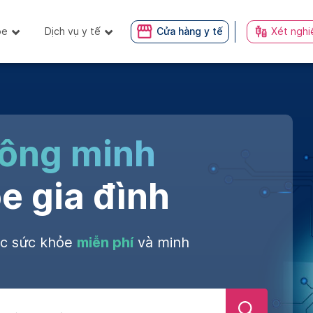
ỏe
Dịch vụ y tế
Cửa hàng y tế
Xét nghi
hông minh
e gia đình
óc sức khỏe
miễn phí
và minh