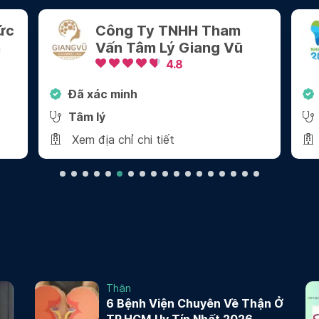
HH Tham
Nha Khoa 2000 - Quận
iang Vũ
4.8
Đã xác minh
Nha khoa
Xem địa chỉ chi tiết
Thận
6 Bệnh Viện Chuyên Về Thận Ở