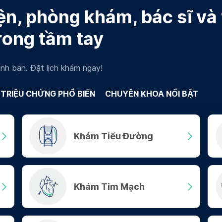
n, phòng khám, bác sĩ và
rong tầm tay
nh bạn. Đặt lịch khám ngay!
TRIỆU CHỨNG PHỔ BIẾN
CHUYÊN KHOA NỔI BẬT
Khám Tiểu Đường
Khám Tim Mạch