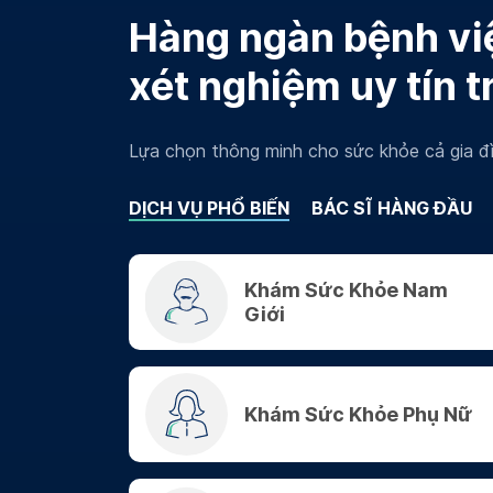
Hàng ngàn bệnh việ
xét nghiệm uy tín t
Lựa chọn thông minh cho sức khỏe cả gia đì
DỊCH VỤ PHỔ BIẾN
BÁC SĨ HÀNG ĐẦU
Khám Sức Khỏe Nam
Giới
Khám Sức Khỏe Phụ Nữ