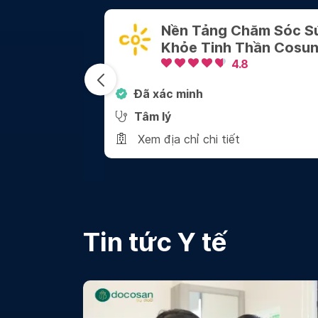
 Tảng Chăm Sóc Sức
Công Ty TN
e Tinh Thần Cosun
Vấn Tâm Lý G
4.8
4.8
inh
Đã xác minh
Tâm lý
hỉ chi tiết
Xem địa chỉ chi tiết
Tin tức Y tế