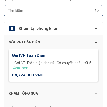
key
to
get
the
keyboard
Khám tại phòng khám
shortcuts
for
GÓI IVF TOÀN DIỆN
changing
dates.
Gói IVF Toàn Diện
- Gói IVF Toàn diện cho nữ (Có chuyển phôi, trữ 5
cọng)
Xem thêm
+ Khám và xét nghiệm ban đầu cho vợ: Khám hiếm
88,724,000 VND
muộn, siêu âm ngã âm đạo, trọn bộ xét nghiệm máu
(1 Lần)
+ Thăm khám và theo dõi nang noãn: Khám hiếm
muộn, Siêu âm ngã âm đạo, Estradiol, LH -
KHÁM TỔNG QUÁT
Lutenizing hormone, Progesterone (4 Lần)
+ Khám và xét nghiệm tiền mê trước chọc hút: