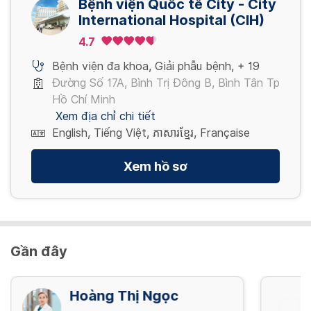
City Care Platinum (F)
Gói sinh mổ đơn thai lần đầu – Phòng 1
Bệnh viện Quốc tế City - City
- ALT (Alanine aminotransferase)
- Phí lấy máu - OP
- Sán bò/lợn IgM / Cysticercose (Taenia) IgM
- HBs Ab (EIA), HBs Ag (EIA), HBc Ab toàn phần,
- Tổng phân tích tế bào máu
Xem thêm
giường
- GGT (Gamma Glutamyl transferase)
International Hospital (CIH)
- Hình phổi 1 thế : thẳng
- Khám tổng quát
- Sán lá gan IgG / Fasciola sp IgG –Serum
HCV, AB (EIA)
- Định lượng IgE
- Alkalin phosphatase
3,620,000 VND
- Khám tai mũi họng
Xem thêm
28,152,000 VND
4.7
- TSH (Thyroid stimulating hormone) - tuyến giáp
- Rida Panel 4 - Dị ứng ở trẻ em
- Bilirubin, máu ( toàn phần, trực tiếp và gián tiếp)
- Khám nha
- Điện tâm đồ
10,920,000 VND
- Giun lươn IgG / Strongyloides IgG
- Calcium toàn phần, máu
Bệnh viện đa khoa
,
Giải phẫu bệnh
,
+ 19
- Khám mắt
- Khám tim mạch
- Giun đũa chó, mèo IgG / Toxocara canis-IgG
Xem thêm
- Uric acid, máu
- Nội soi tai, mũi, họng
Gói Tầm soát Đột Quỵ Cao Cấp
Đường Số 17A, Bình Trị Đông B, Bình Tân Tp
- Siêu âm tim (Echocardiogram)
- Giun đầu gai IgG / Gnathostoma- IgG
- Nước tiểu 10 thông số (máy)
- Tổng phân tích tế bào máu bằng máy đếm laser
Hồ Chí Minh
- Siêu âm Bụng
- Sán bò/lợn IgM / Cysticercose (Taenia) IgM
Khám chuyên khoa – lần đầu – Thần kinh
- Cholesterol Total, HDL-Cholesterol, LDL-
Gói khám sức khỏe Bạch kim (Nữ gia đình)/
- Sắt, huyết thanh
- Chụp X-quang tim phổi thẳng
- Sán lá gan IgG / Fasciola sp IgG –Serum
Xem địa chỉ chi tiết
Tổng phân tích tế bào máu bằng máy đếm laser x
Xem thêm
Cholesterol, Triglyceride.
City Care Platinum (F)
- Glucose-máu đói, HbA1C
English, Tiếng Việt, ភាសារខ្មែរ, Française
Tầm soát tiểu đường (Glucose-máu đói, HbA1C)
- HBs Ab (EIA), HBs Ag (EIA), HBc Ab toàn phần,
6,860,000 VND
- BUN,máu, Creatinine - máu
- Khám tổng quát
Chức năng thận (BUN,máu, Creatinine, máu)
HCV, AB (EIA)
- AST (Aspartate aminotransferase)
- Khám tai mũi họng
Xem thêm
Cholesterol Total, HDL-Cholesterol, LDL-
- TSH (Thyroid stimulating hormone) - tuyến giáp
Xem hồ sơ
- ALT (Alanine aminotransferase)
- Khám nha
Xem thêm
Cholesterol, Triglycerid
- Điện tâm đồ
12,700,000 VND
- GGT (Gamma Glutamyl transferase)
- Khám mắt
- CRP-hs , APTT, PT/INR, Fibrinogen
- Khám tim mạch
- Alkalin phosphatase
- Nội soi tai, mũi, họng
– Điện tâm đồ
- Siêu âm tim (Echocardiogram)
- Bilirubin, máu ( toàn phần, trực tiếp và gián tiếp)
Xem thêm
- Tổng phân tích tế bào máu bằng máy đếm laser
- Siêu âm tim (Echocardiogram)
- Siêu âm Bụng
- Protein máu toàn phần
- Sắt, huyết thanh
- Siêu âm doppler động mạch cảnh, đốt sống
- Đo Mật độ khoáng xương - cổ xương đùi và cột
- Albumin
- Glucose-máu đói, HbA1C
Gần đây
- MRI não và mạch máu vùng cổ (tầm soát đột quỵ)
sống thắt lưng
- Điện giải đồ, máu (Na+, K+, Cl-, Ca++)
- BUN,máu, Creatinine - máu
- Chụp X-quang tim phổi thẳng
- Calcium toàn phần, máu
- AST (Aspartate aminotransferase)
- Uric acid, máu
- ALT (Alanine aminotransferase)
Hoàng Thị Ngọc
- Nước tiểu 10 thông số (máy)
- GGT (Gamma Glutamyl transferase)