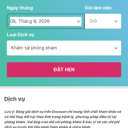
Ngày tháng
Giờ làm việc
Giờ
Navigate
Loại Dịch vụ
forward
to
Khám tại phòng khám
interact
with
the
ĐẶT HẸN
calendar
and
select
a
date.
Dịch vụ
Press
the
Lưu ý: Bảng giá dịch vụ trên Docosan chỉ mang tính chất tham khảo và
có thể thay đổi tuỳ theo tình trạng bệnh lý, phương pháp điều trị tại
question
phòng khám. Vui lòng trao đổi với phòng khám & bác sĩ về các chi phí
mark
dịch vụ trước khi tiến hành thăm khám & chữa bệnh.