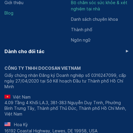
- HPV định type,PCR-ELSA
Giới thiệu
Bộ chăm sóc sức khỏe & xét
- Soi tươi dịch âm đạo
nghiệm tại nhà
Blog
- Siêu âm vú
Danh sách chuyên khoa
- Máu ẩn trong phân, test nhanh
Thành phố
Ngôn ngữ
▸
Dành cho đối tác
CÔNG TY TNHH DOCOSAN VIETNAM
Giấy chứng nhận Đăng ký Doanh nghiệp số 0316247099, cấp
ngày 27/04/2020 tại Sở Kế hoạch Đầu tư Thành phố Hồ Chí
Minh
Việt Nam
4.09 Tầng 4 Khối LA.3, 381-383 Nguyễn Duy Trinh, Phường
Bình Trưng Tây, Thành phố Thủ Đức, Thành phố Hồ Chí Minh,
Việt Nam
Hoa Kỳ
16192 Coastal Highway, Lewes, DE 19958, USA