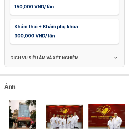
150,000 VND/ lần
Khám thai + Khám phụ khoa
300,000 VND/ lần
DỊCH VỤ SIÊU ÂM VÀ XÉT NGHIỆM
Monitoring Sản khoa
Ảnh
200,000 VND/ lần
Soi cổ tử cung kỹ thuật số
250,000 VND/ lần