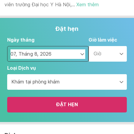
viên trường Đại học Y Hà Nội,...
Xem thêm
Đặt hẹn
Ngày tháng
Giờ làm việc
Giờ
Navigate
Loại Dịch vụ
forward
to
Khám tại phòng khám
interact
with
the
ĐẶT HẸN
calendar
and
select
a
date.