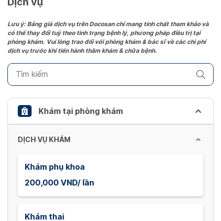
Dịch vụ
Press
the
Lưu ý: Bảng giá dịch vụ trên Docosan chỉ mang tính chất tham khảo và
có thể thay đổi tuỳ theo tình trạng bệnh lý, phương pháp điều trị tại
question
phòng khám. Vui lòng trao đổi với phòng khám & bác sĩ về các chi phí
mark
dịch vụ trước khi tiến hành thăm khám & chữa bệnh.
key
to
get
the
keyboard
Khám tại phòng khám
shortcuts
for
DỊCH VỤ KHÁM
changing
dates.
Khám phụ khoa
200,000 VND/ lần
Khám thai