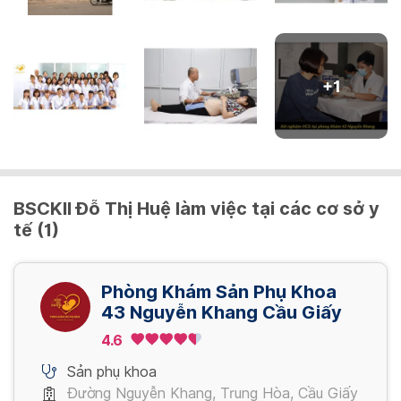
Siêu âm 5D Citi
350,000 VND/ lần
+
1
Siêu âm 5D song thai
500,000 VND/ lần
BSCKII Đỗ Thị Huệ làm việc tại các cơ sở y
Siêu âm nang noãn
tế (1)
120,000 VND/ lần
Phòng Khám Sản Phụ Khoa
Siêu âm ổ bụng
43 Nguyễn Khang Cầu Giấy
130,000 VND/ lần
4.6
Sản phụ khoa
Xem thêm
Đường Nguyễn Khang, Trung Hòa, Cầu Giấy