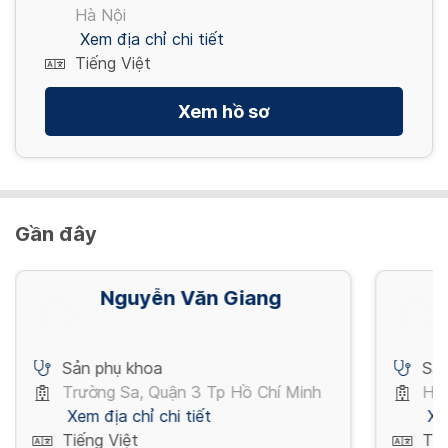
Hà Nội
Xem địa chỉ chi tiết
Tiếng Việt
Xem hồ sơ
Gần đây
Nguyễn Văn Giang
Sản phụ khoa
Sản
Trường Sa, Quận 3 Tp Hồ Chí Minh
Hòa
Xem địa chỉ chi tiết
Xe
Tiếng Việt
Tiế