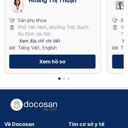
Hoàng Thị Thuận
Sản phụ khoa
Sản
Phố Yên Ninh, phường Trúc Bạch,
Ngu
Ba Đình Hà Nội
Th
Xem địa chỉ chi tiết
Xe
Tiếng Việt, English
Tiế
Xem hồ sơ
Về Docosan
Tìm cơ sở y tế