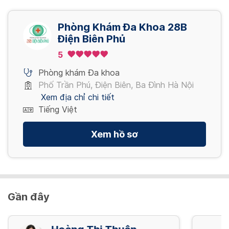
800,000 VND/ lần
Xét nghiệm Mô bệnh học
Phòng Khám Đa Khoa 28B
CHT Lồng ngực
650,000 VND/ lần
Điện Biên Phủ
Xem thêm
1,800,000 VND/ lần
5
Phòng khám Đa khoa
Xem thêm
Phố Trần Phú, Điện Biên, Ba Đình Hà Nội
Xem địa chỉ chi tiết
Tiếng Việt
Xem hồ sơ
Gần đây