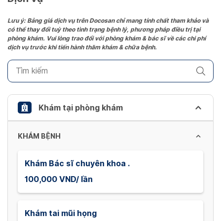
Press
the
Lưu ý: Bảng giá dịch vụ trên Docosan chỉ mang tính chất tham khảo và
có thể thay đổi tuỳ theo tình trạng bệnh lý, phương pháp điều trị tại
question
phòng khám. Vui lòng trao đổi với phòng khám & bác sĩ về các chi phí
mark
dịch vụ trước khi tiến hành thăm khám & chữa bệnh.
key
to
get
the
keyboard
Khám tại phòng khám
shortcuts
for
KHÁM BỆNH
changing
dates.
Khám Bác sĩ chuyên khoa .
100,000 VND/ lần
Khám tai mũi họng