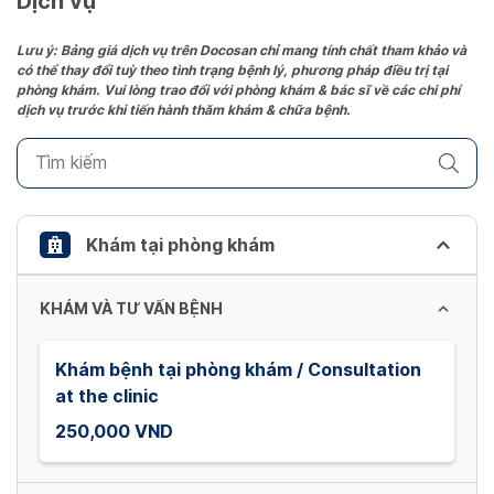
Dịch vụ
Press
the
Lưu ý: Bảng giá dịch vụ trên Docosan chỉ mang tính chất tham khảo và
có thể thay đổi tuỳ theo tình trạng bệnh lý, phương pháp điều trị tại
question
phòng khám. Vui lòng trao đổi với phòng khám & bác sĩ về các chi phí
mark
dịch vụ trước khi tiến hành thăm khám & chữa bệnh.
key
to
get
the
keyboard
Khám tại phòng khám
shortcuts
for
KHÁM VÀ TƯ VẤN BỆNH
changing
dates.
Khám bệnh tại phòng khám / Consultation
at the clinic
250,000 VND