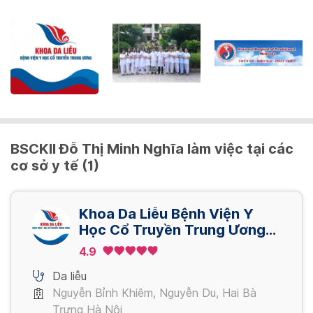
BSCKII Đỗ Thị Minh Nghĩa làm việc tại các
cơ sở y tế (1)
Khoa Da Liễu Bệnh Viện Y
Học Cổ Truyền Trung Ương
(TCM)
4.9
Da liễu
Nguyễn Bỉnh Khiêm, Nguyễn Du, Hai Bà
Trưng Hà Nội