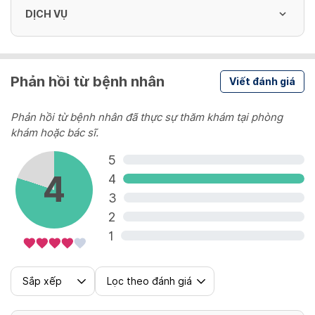
DỊCH VỤ
Tiêm rụng róc / Hair loss prevention and
Phản hồi từ bệnh nhân
Viết đánh giá
treatment
500,000 - 1,500,000 VND
Phản hồi từ bệnh nhân đã thực sự thăm khám tại phòng
khám hoặc bác sĩ.
Tiểu phẫu / Minor surgery
5
4
1,000,000 - 2,000,000 VND
4
3
2
Giải mẫn cảm / Desensitization
1
200,000 VND
Sắp xếp
Lọc theo đánh giá
Thuỷ châm / Skincare Water needling
treatment