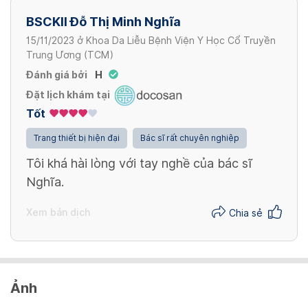
BSCKII Đỗ Thị Minh Nghĩa
80,000 VND
15/11/2023
ở
Khoa Da Liễu Bệnh Viện Y Học Cổ Truyền
Trung Ương (TCM)
Giác Hơi/ Cupping
Đánh giá bởi
H
50,000 VND
Đặt lịch khám tại
Tốt
Điều trị melasma / Melasma treatment
Trang thiết bị hiện đại
Bác sĩ rất chuyên nghiệp
1 buổi trong liệu trình 10 buổi, 1 tháng làm 1 buổi / 1
Tôi khá hài lòng với tay nghề của bác sĩ
session in a 10 sessions treatment, 1 session per
Xem thêm
Nghĩa.
month
1,500,000 VND
Xem bản dịch
Chia sẻ
Xem thêm
Ảnh