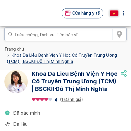
Cửa hàng y tế
Trang chủ
Khoa Da Liễu Bệnh Viện Y Học Cổ Truyền Trung Ương
(TCM) | BSCKII Đỗ Thị Minh Nghĩa
Khoa Da Liễu Bệnh Viện Y Học
Cổ Truyền Trung Ương (TCM)
| BSCKII Đỗ Thị Minh Nghĩa
(
1 Đánh giá
)
4
Đã xác minh
Da liễu