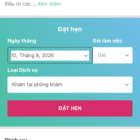
điều trị các ...
Xem thêm
Đặt hẹn
Ngày tháng
Giờ làm việc
Giờ
Navigate
Loại Dịch vụ
forward
to
Khám tại phòng khám
interact
with
the
ĐẶT HẸN
calendar
and
select
a
date.