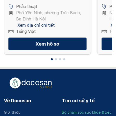
Phẫu thuật
Phẫ
Phố Yên Ninh, phường Trúc Bạch,
Ngu
Ba Đình Hà Nội
Hồ 
Xem địa chỉ chi tiết
Xe
Tiếng Việt
Tiế
Xem hồ sơ
Về Docosan
Tìm cơ sở y tế
Giới thiệu
Bộ chăm sóc sức khỏe & xét