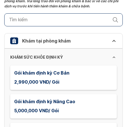
phòng khám. Vui lòng trao đổi với phòng khám & bác sĩ về các chi phí
mark
dịch vụ trước khi tiến hành thăm khám & chữa bệnh.
key
to
get
the
keyboard
Khám tại phòng khám
shortcuts
for
KHÁM SỨC KHỎE ĐỊNH KỲ
changing
dates.
Gói khám định kỳ Cơ Bản
2,990,000 VND/ Gói
Gói khám định kỳ Nâng Cao
5,000,000 VND/ Gói