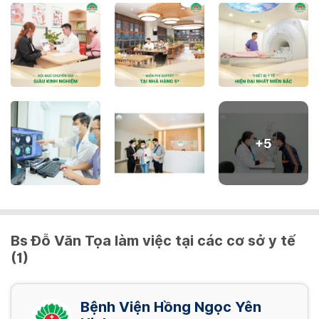
16,500,000 VND/ Gói
Nội soi dạ dày NBI mê
2,480,000 VND/ Gói
Nội soi đại tràng NBI (đã bao gồm thụt tháo)
2,400,000 VND/ Gói
+
5
Nội soi đại tràng NBI mê (đã bao gồm thụt
tháo)
3,200,000 VND/ Gói
Bs Đỗ Văn Tọa làm việc tại các cơ sở y tế
(1)
Nội soi tiêu hóa NBI (đã bao gồm thụt tháo)
4,080,000 VND/ Gói
Bệnh Viện Hồng Ngọc Yên