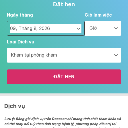
Đặt hẹn
Ngày tháng
Giờ làm việc
Giờ
Navigate
Loại Dịch vụ
forward
to
Khám tại phòng khám
interact
with
the
ĐẶT HẸN
calendar
and
select
a
date.
Dịch vụ
Press
the
Lưu ý: Bảng giá dịch vụ trên Docosan chỉ mang tính chất tham khảo và
có thể thay đổi tuỳ theo tình trạng bệnh lý, phương pháp điều trị tại
question