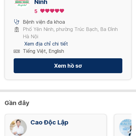
Ninh
Nội soi tiêu hóa NBI mê (đã bao gồm thụt
5
tháo)
5,280,000 VND/ Gói
Bệnh viện đa khoa
Phố Yên Ninh, phường Trúc Bạch, Ba Đình
Hà Nội
Xem địa chỉ chi tiết
Tiếng Việt, English
Xem hồ sơ
Gần đây
Cao Độc Lập