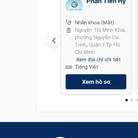
Hà Như
Phan Tiến Hy
Quỳnh
Nhãn khoa (Mắt)
Nhãn khoa (Mắt)
Đường Kỳ Đồng,
Nguyễn Thị Minh Khai,
Phường Nhiêu Lộc,
phường Nguyễn Cư
Quận 3 Tp Hồ Chí
Trinh, Quận 1 Tp Hồ
Minh
Chí Minh
Xem địa chỉ chi tiết
Xem địa chỉ chi tiết
Tiếng Việt, English
Tiếng Việt
Xem hồ sơ
Xem hồ sơ