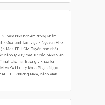
changing
dates.
 30 năm kinh nghiệm trong khám,
ắt.* Quá trình làm việc:- Nguyên Phó
viện Mắt TP HCM-Tuyến cao nhất
ác bệnh lý đáy mắt từ các bệnh viện
ĩ mắt cho hai trường y khoa lớn
CM và Đại học y khoa Phạm Ngọc
Mắt KTC Phương Nam, bệnh viện