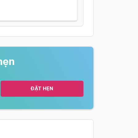
hẹn
ĐẶT HẸN