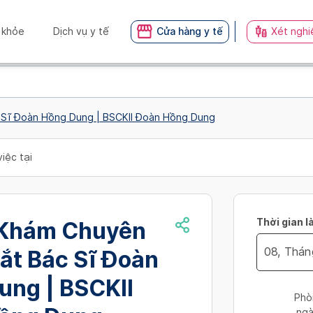
 khỏe
Dịch vụ y tế
Cửa hàng y tế
Xét nghi
Sĩ Đoàn Hồng Dung | BSCKII Đoàn Hồng Dung
iệc tại
Thời gian l
Khám Chuyên
ắt Bác Sĩ Đoàn
Navigate
ung | BSCKII
forward
Phò
to
ngà