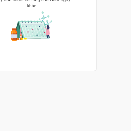
khác
s