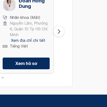
Đoàn Hồng
Lê Thị Việt
Dung
Anh
5
Nhãn khoa (Mắt)
Nhãn khoa (Mắt)
Nguyễn Lâm, Phường
Lê Duẩn, Quận 1 Tp
6, Quận 10 Tp Hồ Chí
Hồ Chí Minh
Minh
Xem địa chỉ chi tiết
Xem địa chỉ chi tiết
Tiếng Việt, English
Tiếng Việt
Xem hồ sơ
Xem hồ sơ