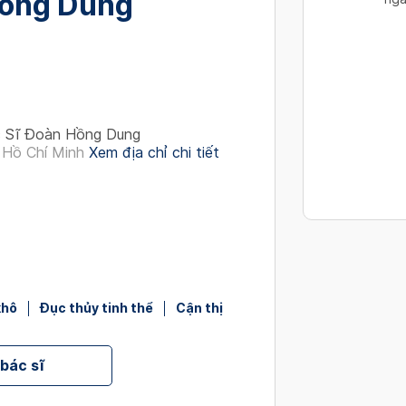
ồng Dung
interact
with
the
calendar
and
select
 Sĩ Đoàn Hồng Dung
a
 Hồ Chí Minh
Xem địa chỉ chi tiết
date.
Press
the
question
mark
key
to
khô
Đục thủy tinh thể
Cận thị
get
the
keyboard
 bác sĩ
shortcut
for