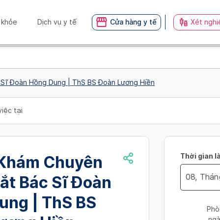
 khỏe
Dịch vụ y tế
Cửa hàng y tế
Xét nghi
Sĩ Đoàn Hồng Dung | ThS BS Đoàn Lương Hiền
iệc tại
Thời gian l
Khám Chuyên
ắt Bác Sĩ Đoàn
Navigate
ung | ThS BS
forward
Phò
to
ngà