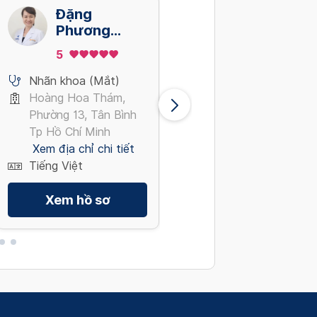
Đặng
Trần Minh
Phương
Hoàng
Hạnh
5
Nhãn khoa (Mắt)
Nhãn khoa (Mắt)
Nguyễn Lương Bằng,
Hoàng Hoa Thám,
Quận 7 Tp Hồ Chí
Phường 13, Tân Bình
Minh
Tp Hồ Chí Minh
Xem địa chỉ chi tiết
Xem địa chỉ chi tiết
Tiếng Việt
Tiếng Việt
Xem hồ sơ
Xem hồ sơ