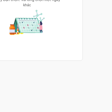
khác
s