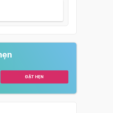
hẹn
ĐẶT HẸN