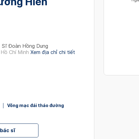
ương Hiền
interact
with
the
calendar
and
select
 Sĩ Đoàn Hồng Dung
a
 Hồ Chí Minh
Xem địa chỉ chi tiết
date.
Press
the
question
mark
key
to
Võng mạc đái tháo đường
get
the
keyboard
shortcut
 bác sĩ
for