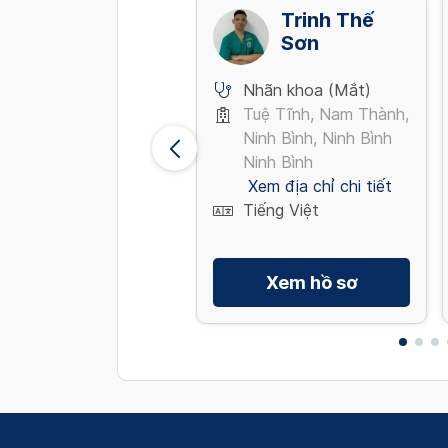
Hà Như
Trinh Thế
Quỳnh
Sơn
Nhãn khoa (Mắt)
Nhãn khoa (Mắt)
Đường Kỳ Đồng,
Tuệ Tĩnh, Nam Thành,
Phường Nhiêu Lộc,
Ninh Bình, Ninh Bình
Quận 3 Tp Hồ Chí
Ninh Bình
Minh
Xem địa chỉ chi tiết
Xem địa chỉ chi tiết
Tiếng Việt
Tiếng Việt, English
Xem hồ sơ
Xem hồ sơ