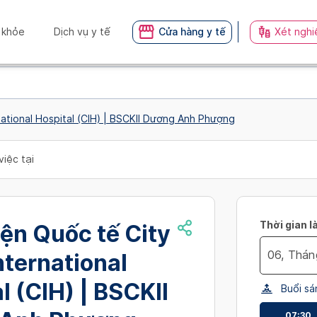
 khỏe
Dịch vụ y tế
Cửa hàng y tế
Xét nghi
national Hospital (CIH) | BSCKII Dương Anh Phượng
việc tại
Thời gian l
ện Quốc tế City
International
Navigate
l (CIH) | BSCKII
Buổi sá
forward
to
07:30