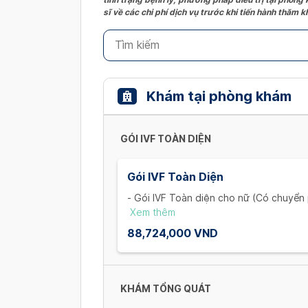
sĩ về các chi phí dịch vụ trước khi tiến hành thăm
Khám tại phòng khám
GÓI IVF TOÀN DIỆN
Gói IVF Toàn Diện
- Gói IVF Toàn diện cho nữ (Có chuyển 
+ Khám và xét nghiệm ban đầu cho vợ:
Xem thêm
đạo, trọn bộ xét nghiệm máu (1 Lần)
88,724,000 VND
+ Thăm khám và theo dõi nang noãn: K
đạo, Estradiol, LH - Lutenizing hormon
+ Khám và xét nghiệm tiền mê trước ch
Trọn bộ xét nghiệm máu và nước tiểu(1 
KHÁM TỔNG QUÁT
+ Chọc hút trứng + Nuôi cấy phôi: Chọc 