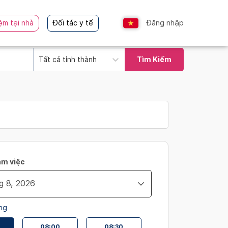
ệm tại nhà
Đối tác y tế
Đăng nhập
Tất cả tỉnh thành
Tìm Kiếm
àm việc
ng
08:00
08:30