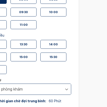
09:30
10:00
11:00
iều
13:30
14:00
15:00
15:30
ụ
i phòng khám
s
hời gian chờ đợi trung bình:
60
Phút