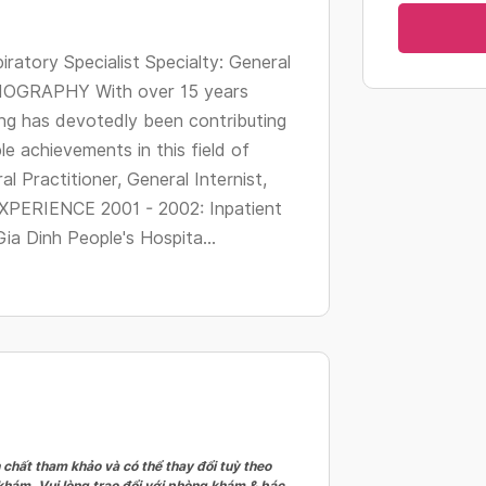
changing
dates.
iratory Specialist Specialty: General
 BIOGRAPHY With over 15 years
ng has devotedly been contributing
e achievements in this field of
l Practitioner, General Internist,
EXPERIENCE 2001 - 2002: Inpatient
ia Dinh People's Hospita...
 chất tham khảo và có thể thay đổi tuỳ theo
 khám. Vui lòng trao đổi với phòng khám & bác