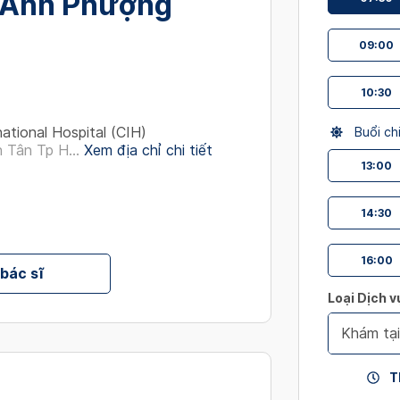
Anh Phượng
interact
with
09:00
the
calendar
10:30
and
select
national Hospital (CIH)
Buổi ch
a
 Tân Tp H...
Xem địa chỉ chi tiết
date.
13:00
Press
the
14:30
question
mark
16:00
key
 bác sĩ
to
Loại Dịch v
get
the
Khám tạ
keyboard
shortcut
T
for