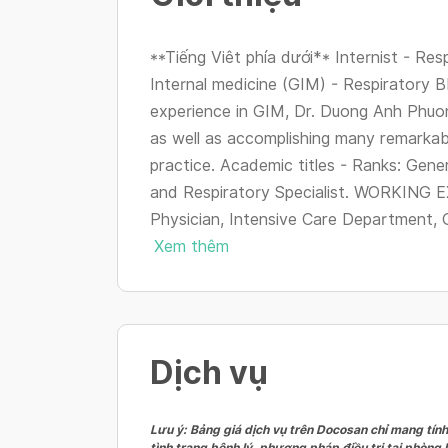
**Tiếng Viêt phía dưới** Internist - Resp
Internal medicine (GIM) - Respiratory
experience in GIM, Dr. Duong Anh Phuo
as well as accomplishing many remarkabl
practice. Academic titles - Ranks: Genera
and Respiratory Specialist. WORKING 
Physician, Intensive Care Department, G
Xem thêm
Dịch vụ
Lưu ý: Bảng giá dịch vụ trên Docosan chỉ mang tính
tình trạng bệnh lý, phương pháp điều trị tại phòng