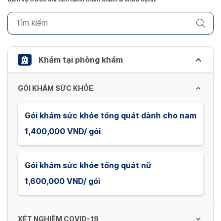
key
to
get
the
keyboard
Khám tại phòng khám
shortcuts
for
GÓI KHÁM SỨC KHỎE
changing
dates.
Gói khám sức khỏe tổng quát dành cho nam
1,400,000 VND/ gói
Gói khám sức khỏe tổng quát nữ
1,600,000 VND/ gói
XÉT NGHIỆM COVID-19