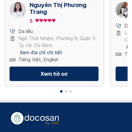
Nguyễn Thị Phương
Trang
5
Da 
Da liễu
Lê 
Ngô Thời Nhiệm, Phường 6, Quận 3
Chí
Tp Hồ Chí Minh
Xe
Xem địa chỉ chi tiết
Tiế
Tiếng Việt, English
Xem hồ sơ