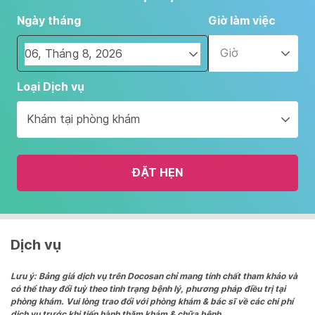
Ngày tháng
Giờ làm việc
Giờ
Navigate
Loại Dịch vụ
forward
to
Khám tại phòng khám
interact
with
the
ĐẶT HẸN
calendar
and
select
a
date.
Dịch vụ
Press
the
Lưu ý: Bảng giá dịch vụ trên Docosan chỉ mang tính chất tham khảo và
có thể thay đổi tuỳ theo tình trạng bệnh lý, phương pháp điều trị tại
question
phòng khám. Vui lòng trao đổi với phòng khám & bác sĩ về các chi phí
mark
dịch vụ trước khi tiến hành thăm khám & chữa bệnh.