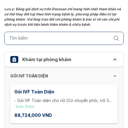
Press
the
Lưu ý: Bảng giá dịch vụ trên Docosan chỉ mang tính chất tham khảo và
có thể thay đổi tuỳ theo tình trạng bệnh lý, phương pháp điều trị tại
question
phòng khám. Vui lòng trao đổi với phòng khám & bác sĩ về các chi phí
mark
dịch vụ trước khi tiến hành thăm khám & chữa bệnh.
key
to
get
the
keyboard
Khám tại phòng khám
shortcuts
for
GÓI IVF TOÀN DIỆN
changing
dates.
Gói IVF Toàn Diện
- Gói IVF Toàn diện cho nữ (Có chuyển phôi, trữ 5
cọng)
Xem thêm
+ Khám và xét nghiệm ban đầu cho vợ: Khám hiếm
88,724,000 VND
muộn, siêu âm ngã âm đạo, trọn bộ xét nghiệm máu
(1 Lần)