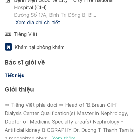
Bệnh viện Quốc tế City - City International
Hospital (CIH)
Đường Số 17A, Bình Trị Đông B, Bì...
Xem địa chỉ chi tiết
Tiếng Việt
Khám tại phòng khám
Bác sĩ giỏi về
Tiết niệu
Giới thiệu
** Tiếng Việt phía dưới ** Head of 'B.Braun-CIH'
Dialysis Center Qualification(s) Master in Nephrology,
Doctor of Medicine Specialty area(s) Nephrology -
Artificial kidney BIOGRAPHY Dr. Duong T Thanh Tam is
a recognized phys...
Xem thêm