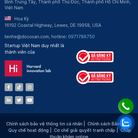
Bình Trưng Tây, Thành phố Thủ Đức, Thành phố Hồ Chí Minh,
Việt Nam
Hoa Kỳ
16192 Coastal Highway, Lewes, DE 19958, USA
lienhe@docosan.com, hotline:
0971786750
Startup Việt Nam duy nhất là
thành viên của
Chính sách bảo vệ thông tin cá nhân
|
Chính sách Bảo mật
|
Quy chế hoạt động
|
Cơ chế giải quyết tranh chấp
|
Chấp
thuận khám online