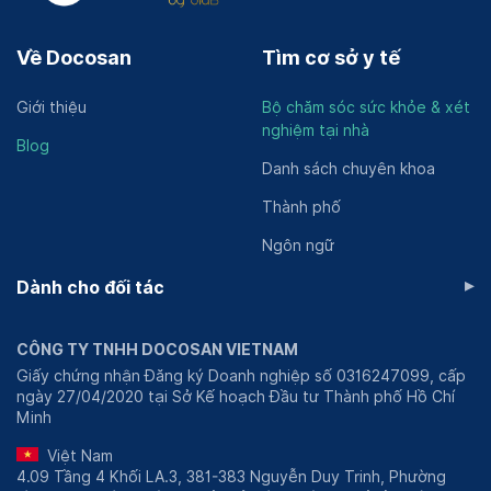
- Siêu âm tuyến giáp
- CT ngực - không tiêm thuốc tương phản
Về Docosan
Tìm cơ sở y tế
- Khám sản phụ khoa
- Pap's smear-Thin prep
- HPV định type,PCR-ELSA
Giới thiệu
Bộ chăm sóc sức khỏe & xét
- Soi tươi dịch âm đạo
nghiệm tại nhà
Blog
- Siêu âm vú
Danh sách chuyên khoa
- Máu ẩn trong phân, test nhanh
Thành phố
Ngôn ngữ
▸
Dành cho đối tác
CÔNG TY TNHH DOCOSAN VIETNAM
Giấy chứng nhận Đăng ký Doanh nghiệp số 0316247099, cấp
ngày 27/04/2020 tại Sở Kế hoạch Đầu tư Thành phố Hồ Chí
Minh
Việt Nam
4.09 Tầng 4 Khối LA.3, 381-383 Nguyễn Duy Trinh, Phường