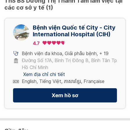
ThS BS Dương Thị Thanh Tâm làm việc tại
- Calcium toàn phần, máu
- Tổng phân tích tế bào máu bằng máy đếm laser
- AST (Aspartate aminotransferase)
- Chụp X-quang tim phổi thẳng
bụi nhà, thực phẩm…
31,608,000 VND
các cơ sở y tế (1)
- Uric acid, máu
- Glucose-máu đói, HbA1C
- Glucose - máu đói
- Giun lươn IgG / Strongyloides IgG
- Nước tiểu 10 thông số (máy)
- BUN,máu, Creatinine - máu
- Tổng phân tích tế bào máu bằng máy đếm laser
Gói tầm soát dị ứng cho trẻ em
- Giun đũa chó, mèo IgG / Toxocara canis-IgG
- Cholesterol Total, HDL-Cholesterol, LDL-
Gói khám sức khỏe Bạch kim (Nữ độc thân)/
- AST (Aspartate aminotransferase)
- Nước tiểu 10 thông số / Urinalysis (10 analytes)
- Giun đầu gai IgG / Gnathostoma- IgG
Cholesterol, Triglyceride.
- Khám bệnh chuyên khoa Da liễu
City Care Platinum (F)
Gói sinh mổ đơn thai lần đầu – Phòng 1
Bệnh viện Quốc tế City - City
- ALT (Alanine aminotransferase)
- Phí lấy máu - OP
- Sán bò/lợn IgM / Cysticercose (Taenia) IgM
- HBs Ab (EIA), HBs Ag (EIA), HBc Ab toàn phần,
- Tổng phân tích tế bào máu
Xem thêm
giường
- GGT (Gamma Glutamyl transferase)
International Hospital (CIH)
- Hình phổi 1 thế : thẳng
- Khám tổng quát
- Sán lá gan IgG / Fasciola sp IgG –Serum
HCV, AB (EIA)
- Định lượng IgE
- Alkalin phosphatase
3,620,000 VND
- Khám tai mũi họng
Xem thêm
28,152,000 VND
4.7
- TSH (Thyroid stimulating hormone) - tuyến giáp
- Rida Panel 4 - Dị ứng ở trẻ em
- Bilirubin, máu ( toàn phần, trực tiếp và gián tiếp)
- Khám nha
- Điện tâm đồ
10,920,000 VND
- Giun lươn IgG / Strongyloides IgG
- Calcium toàn phần, máu
Bệnh viện đa khoa
,
Giải phẫu bệnh
,
+ 19
- Khám mắt
- Khám tim mạch
- Giun đũa chó, mèo IgG / Toxocara canis-IgG
Xem thêm
- Uric acid, máu
- Nội soi tai, mũi, họng
Gói Tầm soát Đột Quỵ Cao Cấp
Đường Số 17A, Bình Trị Đông B, Bình Tân Tp
- Siêu âm tim (Echocardiogram)
- Giun đầu gai IgG / Gnathostoma- IgG
- Nước tiểu 10 thông số (máy)
- Tổng phân tích tế bào máu bằng máy đếm laser
Hồ Chí Minh
- Siêu âm Bụng
- Sán bò/lợn IgM / Cysticercose (Taenia) IgM
Khám chuyên khoa – lần đầu – Thần kinh
- Cholesterol Total, HDL-Cholesterol, LDL-
Gói khám sức khỏe Bạch kim (Nữ gia đình)/
- Sắt, huyết thanh
- Chụp X-quang tim phổi thẳng
- Sán lá gan IgG / Fasciola sp IgG –Serum
Xem địa chỉ chi tiết
Tổng phân tích tế bào máu bằng máy đếm laser x
Xem thêm
Cholesterol, Triglyceride.
City Care Platinum (F)
- Glucose-máu đói, HbA1C
English, Tiếng Việt, ភាសារខ្មែរ, Française
Tầm soát tiểu đường (Glucose-máu đói, HbA1C)
- HBs Ab (EIA), HBs Ag (EIA), HBc Ab toàn phần,
6,860,000 VND
- BUN,máu, Creatinine - máu
- Khám tổng quát
Chức năng thận (BUN,máu, Creatinine, máu)
HCV, AB (EIA)
- AST (Aspartate aminotransferase)
- Khám tai mũi họng
Xem thêm
Cholesterol Total, HDL-Cholesterol, LDL-
- TSH (Thyroid stimulating hormone) - tuyến giáp
Xem hồ sơ
- ALT (Alanine aminotransferase)
- Khám nha
Xem thêm
Cholesterol, Triglycerid
- Điện tâm đồ
12,700,000 VND
- GGT (Gamma Glutamyl transferase)
- Khám mắt
- CRP-hs , APTT, PT/INR, Fibrinogen
- Khám tim mạch
- Alkalin phosphatase
- Nội soi tai, mũi, họng
– Điện tâm đồ
- Siêu âm tim (Echocardiogram)
- Bilirubin, máu ( toàn phần, trực tiếp và gián tiếp)
Xem thêm
- Tổng phân tích tế bào máu bằng máy đếm laser
- Siêu âm tim (Echocardiogram)
- Siêu âm Bụng
- Protein máu toàn phần
- Sắt, huyết thanh
- Siêu âm doppler động mạch cảnh, đốt sống
- Đo Mật độ khoáng xương - cổ xương đùi và cột
- Albumin
- Glucose-máu đói, HbA1C