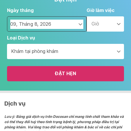
Ngày tháng
Giờ làm việc
Giờ
Navigate
Loại Dịch vụ
forward
to
Khám tại phòng khám
interact
with
the
ĐẶT HẸN
calendar
and
select
a
date.
Dịch vụ
Press
the
Lưu ý: Bảng giá dịch vụ trên Docosan chỉ mang tính chất tham khảo và
có thể thay đổi tuỳ theo tình trạng bệnh lý, phương pháp điều trị tại
question
phòng khám. Vui lòng trao đổi với phòng khám & bác sĩ về các chi phí
mark