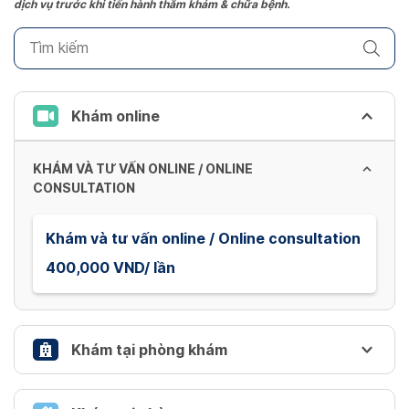
dịch vụ trước khi tiến hành thăm khám & chữa bệnh.
key
to
get
the
keyboard
Khám online
shortcuts
for
KHÁM VÀ TƯ VẤN ONLINE / ONLINE
changing
CONSULTATION
dates.
Khám và tư vấn online / Online consultation
400,000 VND/ lần
Khám tại phòng khám
DỊCH VỤ XÉT NGHIỆM COVID 19 / COVID 19