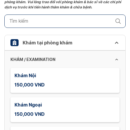
phòng khám. Vui lòng trao đổi với phòng khám & bác sĩ về các chi phí
mark
dịch vụ trước khi tiến hành thăm khám & chữa bệnh.
key
to
get
the
keyboard
Khám tại phòng khám
shortcuts
for
KHÁM / EXAMINATION
changing
dates.
Khám Nội
150,000 VND
Khám Ngoại
150,000 VND