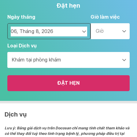
Đặt hẹn
Ngày tháng
Giờ làm việc
Giờ
Navigate
Loại Dịch vụ
forward
to
Khám tại phòng khám
interact
with
the
ĐẶT HẸN
calendar
and
select
a
date.
Dịch vụ
Press
the
Lưu ý: Bảng giá dịch vụ trên Docosan chỉ mang tính chất tham khảo và
có thể thay đổi tuỳ theo tình trạng bệnh lý, phương pháp điều trị tại
question