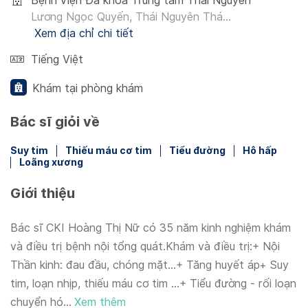
Bệnh viện Đa khoa Trung tâm Thái Nguyên
Lương Ngọc Quyến, Thái Nguyên Thá...
Xem địa chỉ chi tiết
Tiếng Việt
Khám tại phòng khám
Bác sĩ giỏi về
Suy tim
Thiếu máu cơ tim
Tiểu đường
Hô hấp
Loãng xương
Giới thiệu
Bác sĩ CKI Hoàng Thị Nữ có 35 năm kinh nghiệm khám
và điều trị bệnh nội tổng quát.Khám và điều trị:+ Nội
Thần kinh: đau đầu, chóng mặt...+ Tăng huyết áp+ Suy
tim, loạn nhịp, thiếu máu cơ tim …+ Tiểu đường - rối loạn
chuyển hó...
Xem thêm