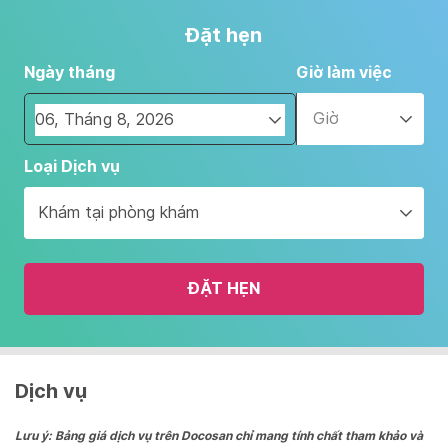
Đặt hẹn
Ngày tháng
Giờ làm việc
Giờ
Navigate
Loại Dịch vụ
forward
to
Khám tại phòng khám
interact
with
the
ĐẶT HẸN
calendar
and
select
a
date.
Dịch vụ
Press
the
Lưu ý: Bảng giá dịch vụ trên Docosan chỉ mang tính chất tham khảo và