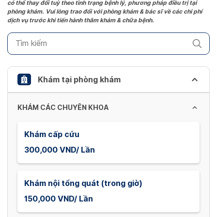
có thể thay đổi tuỳ theo tình trạng bệnh lý, phương pháp điều trị tại
question
phòng khám. Vui lòng trao đổi với phòng khám & bác sĩ về các chi phí
mark
dịch vụ trước khi tiến hành thăm khám & chữa bệnh.
key
to
get
the
keyboard
Khám tại phòng khám
shortcuts
for
KHÁM CÁC CHUYÊN KHOA
changing
dates.
Khám cấp cứu
300,000 VND/ Lần
Khám nội tổng quát (trong giờ)
150,000 VND/ Lần