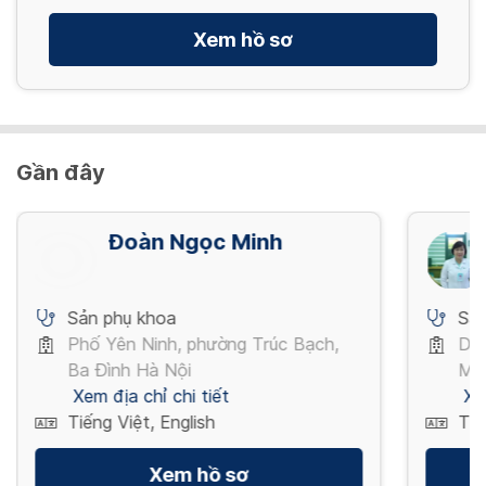
Xem hồ sơ
Gần đây
Đoàn Ngọc Minh
Sản phụ khoa
Sản
Phố Yên Ninh, phường Trúc Bạch,
Dươ
Ba Đình Hà Nội
Mi
Xem địa chỉ chi tiết
Xe
Tiếng Việt, English
Tiế
Xem hồ sơ