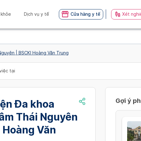
 khỏe
Dịch vụ y tế
Cửa hàng y tế
Xét nghi
 Nguyên | BSCKI Hoàng Văn Trung
việc tại
Gợi ý p
iện Đa khoa
tâm Thái Nguyên
I Hoàng Văn