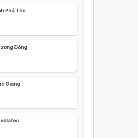
nh Phú Thọ
hương Đông
ức Giang
edlatec