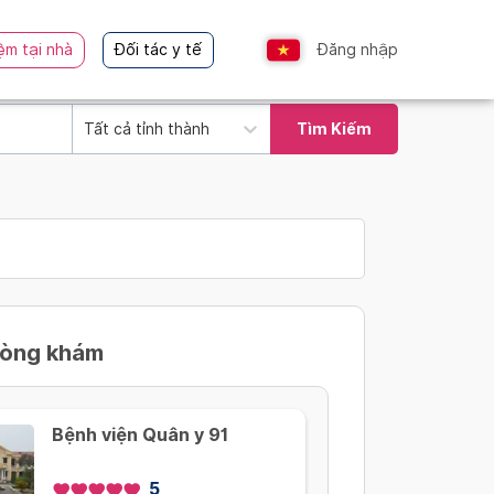
ệm tại nhà
Đối tác y tế
Đăng nhập
Tất cả tỉnh thành
Tìm Kiếm
hòng khám
Bệnh viện Quân y 91
5