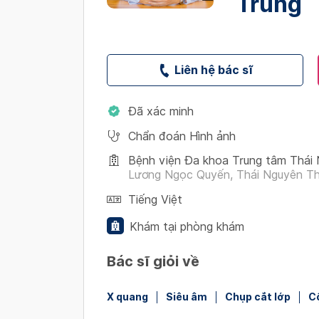
Trung
Liên hệ bác sĩ
Đã xác minh
Chẩn đoán Hình ảnh
Bệnh viện Đa khoa Trung tâm Thái
Lương Ngọc Quyến, Thái Nguyên Th
Tiếng Việt
Khám tại phòng khám
Bác sĩ giỏi về
X quang
Siêu âm
Chụp cắt lớp
C