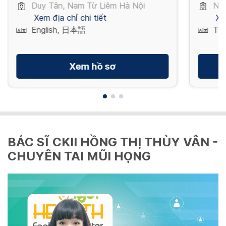
Duy Tân, Nam Từ Liêm Hà Nội
Ngu
19 Examination
DỊCH VỤ XÉT NGHIỆM COVID 19 TẠI NHÀ (NGOẠI
Xem địa chỉ chi tiết
Xe
XÉT NGHIỆM / TESTS
THÀNH) / COVID 19 TESTING AT HOME (OUTSIDE
3,290,000 VND/ gói
Nội soi dạ dày (không tiền mê) /
Tái Khám / Re- Examination
English, 日本語
Tiế
OF THE CITY)
Gastroscopy (No anesthesia)
260,000 VND
NHA KHOA
1,020,000 VND
Gói xét nghiệm tổng quát / General lab test
Gói khám sức khỏe theo Thông tư 14
KHÁM TẠI NHÀ
Xem hồ sơ
package
Xét nghiệm nhanh Covid 19 (Mẫu đơn) /
1,500,000 VND
Khám sức khỏe lái xe (khách hàng Việt
Quick Covid 19 test (Single sample)
* Gói xét nghiệm bao gồm: Công thức máu; Đường
Cạo vôi răng độ 1
Nội soi dạ dày (có tiền mê) / Gastroscopy
Nam)
máu lúc đói; Bộ mỡ (Cholesterol toàn phần,
Xem thêm
2,350,000 VND
Khám tại nhà ban ngày thứ 2 đến thứ 7
(anesthesia)
260,000 VND
1,190,000 VND
Cholesterol tốt - xấu, Triglyceride); Men gan; Chức
Vietnam work permit health check for
2,300,000 VND/ gói
4,600,000 VND
2,020,000 VND
năng thận; Tầm soát Gout; Sàng lọc viêm gan siêu
foreigners (Under Circular 14)
vi B; Tìm kháng thể viêm gan siêu vi B; Sàng lọc viêm
Xét nghiệm nhanh Covid 19 (Mẫu gộp 2) /
1,800,000 VND
BÁC SĨ CKII HỒNG THỊ THÙY VÂN -
gan siêu vi C; Tổng phân tích nước tiểu
Cạo vôi răng độ 2
Health check up for driving liciense (Expat)
Quick Covid 19 test (Combined 2 samples)
Tổng phân tích nước tiểu / General urine
** The package includes: Complete blood count;
Khám tại nhà buổi tối thứ 2 đến thứ 7
CHUYÊN TAI MŨI HỌNG
Nội soi dạ dày + CLO test (không tiền mê) /
310,000 VND
2,834,000 VND
test analysis
Fasting blood sugar; Lipid profile (Total
2,490,000 VND
Gastroscopy + CLO test (No anesthesia)
7,000,000 VND
Cholesterol, HDL - LDL Cholesterol, Triglyceride);
Gói Khám Sức Khỏe Chuyên Sâu (Nam) /
120,000 VND
1,410,000 VND
Liver enzyme; Kidney function; Acid Uric; Hepatitis
Advanced Checkup Package (for Male)
Cạo vôi răng độ 3
B surface Antigen; Hepatitis B surface antibody;
Xét nghiệm nhanh Covid 19 (Mẫu gộp 3) /
2,800,000 VND
Anti Hepatitis C Virus; Urinalysis
Khám tại nhà Chủ Nhật
360,000 VND
Quick Covid 19 test (Combined 3 samples)
Soi phân tìm ký sinh trùng / Tools test for
Nội soi dạ dày + CLO test (có tiền mê) /
7,000,000 VND
parasites
2,550,000 VND