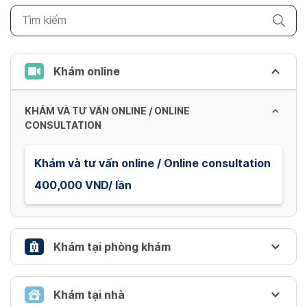
to
get
the
keyboard
Khám online
shortcuts
for
KHÁM VÀ TƯ VẤN ONLINE / ONLINE
changing
CONSULTATION
dates.
Khám và tư vấn online / Online consultation
400,000 VND/ lần
Khám tại phòng khám
DỊCH VỤ XÉT NGHIỆM COVID 19 / COVID 19
Khám tại nhà
TESTING