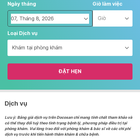
Ngày tháng
Giờ làm việc
Giờ
Navigate
Loại Dịch vụ
forward
to
Khám tại phòng khám
interact
with
the
ĐẶT HẸN
calendar
and
select
a
date.
Dịch vụ
Press
the
Lưu ý: Bảng giá dịch vụ trên Docosan chỉ mang tính chất tham khảo và
có thể thay đổi tuỳ theo tình trạng bệnh lý, phương pháp điều trị tại
question
phòng khám. Vui lòng trao đổi với phòng khám & bác sĩ về các chi phí
mark
dịch vụ trước khi tiến hành thăm khám & chữa bệnh.
key