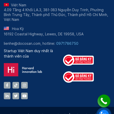
Phòng khám Đa khoa Vigor Health
.
Việt Nam
4.09 Tầng 4 Khối LA.3, 381-383 Nguyễn Duy Trinh, Phường
Bình Trưng Tây, Thành phố Thủ Đức, Thành phố Hồ Chí Minh,
Việt Nam
Hoa Kỳ
16192 Coastal Highway, Lewes, DE 19958, USA
lienhe@docosan.com, hotline:
0971786750
Startup Việt Nam duy nhất là
thành viên của
Bác sĩ Hồng Thị Thùy Vân từng có thời gian tham gia công
tác tại chuyên khoa Tai Mũi Họng của nhiều đơn vị khác
nhau