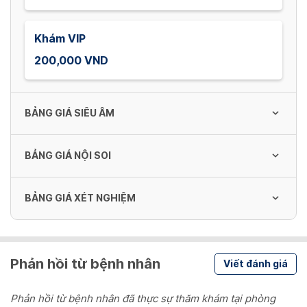
Khám VIP
200,000 VND
BẢNG GIÁ SIÊU ÂM
BẢNG GIÁ NỘI SOI
SIÊU ÂM BỤNG TỔNG QUÁT
170,000 VND
BẢNG GIÁ XÉT NGHIỆM
NỘI SOI DẠ DÀY ỐNG MỀM + CLOTEST
750,000 VND
SIÊU ÂM TUYẾN GIÁP
Rubella IgM
170,000 VND
Phản hồi từ bệnh nhân
Viết đánh giá
160,000 VND
NỘI SOI DẠ DÀY KHÔNG ĐAU
1,350,000 VND
Phản hồi từ bệnh nhân đã thực sự thăm khám tại phòng
SIÊU ÂM TUYẾN VÚ