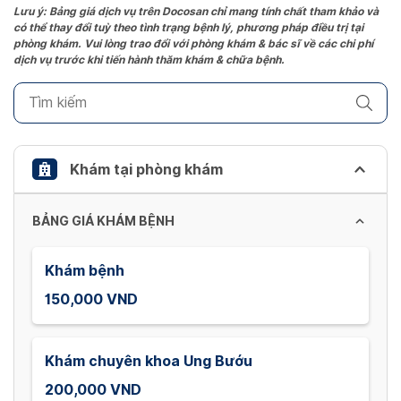
the
Lưu ý: Bảng giá dịch vụ trên Docosan chỉ mang tính chất tham khảo và
có thể thay đổi tuỳ theo tình trạng bệnh lý, phương pháp điều trị tại
question
phòng khám. Vui lòng trao đổi với phòng khám & bác sĩ về các chi phí
mark
dịch vụ trước khi tiến hành thăm khám & chữa bệnh.
key
to
get
the
keyboard
Khám tại phòng khám
shortcuts
for
BẢNG GIÁ KHÁM BỆNH
changing
dates.
Khám bệnh
150,000 VND
Khám chuyên khoa Ung Bướu
200,000 VND