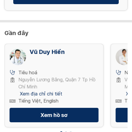
Gần đây
Vũ Duy Hiển
Tiêu hoá
Nội
Nguyễn Lương Bằng, Quận 7 Tp Hồ
Võ 
Chí Minh
Mi
Xem địa chỉ chi tiết
Xe
Tiếng Việt, English
Tiế
Xem hồ sơ