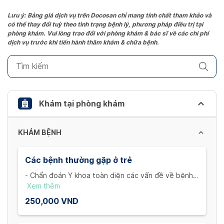
Press
the
Lưu ý: Bảng giá dịch vụ trên Docosan chỉ mang tính chất tham khảo và
có thể thay đổi tuỳ theo tình trạng bệnh lý, phương pháp điều trị tại
question
phòng khám. Vui lòng trao đổi với phòng khám & bác sĩ về các chi phí
mark
dịch vụ trước khi tiến hành thăm khám & chữa bệnh.
key
to
get
the
keyboard
Khám tại phòng khám
shortcuts
for
KHÁM BỆNH
changing
dates.
Các bệnh thường gặp ở trẻ
- Chẩn đoán Y khoa toàn diện các vấn đề về bệnh lí
của trẻ
Xem thêm
- Đánh giá các triệu chứng ho, sốt, phát ban, viêm
250,000 VND
nhiễm đường ruột và những chuyên khoa khác