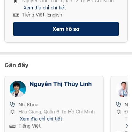
Nguyễn Ảnh Thủ, Quận 12 Tp Hồ Chí Minh
Xem địa chỉ chi tiết
Prevenar 13
Tiếng Việt, English
Các bệnh do phế cầu
Xem hồ sơ
1,290,000 VND
Xem thêm
Gần đây
Nguyễn Thị Thùy Linh
Nhi Khoa
Nh
Hậu Giang, Quận 6 Tp Hồ Chí Minh
Đườ
Xem địa chỉ chi tiết
Thủ
Tiếng Việt
Xe