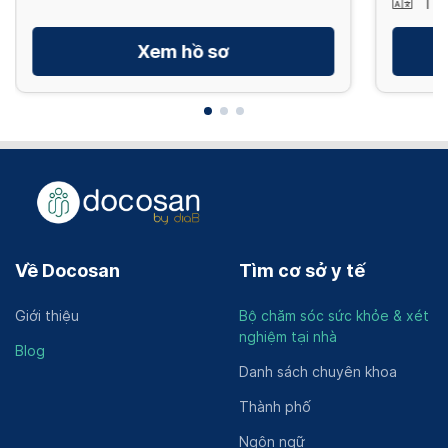
Tiế
Xem hồ sơ
Về Docosan
Tìm cơ sở y tế
Giới thiệu
Bộ chăm sóc sức khỏe & xét
nghiệm tại nhà
Blog
Danh sách chuyên khoa
Thành phố
Ngôn ngữ