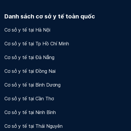
Docosan coi trọng quyền riêng tư và bảo mật dữ
liệu của người dùng và khách hàng. Chúng tôi sử
Danh sách cơ sở y tế toàn quốc
dụng mã hóa và các biện pháp bảo mật khác để
bảo vệ thông tin của bạn.
Xem chi tiết!
Cơ sở y tế tại Hà Nội
Cơ sở y tế tại Tp Hồ Chí Minh
Cơ sở y tế tại Đà Nẵng
Cơ sở y tế tại Đồng Nai
Cơ sở y tế tại Bình Dương
Cơ sở y tế tại Cần Thơ
Cơ sở y tế tại Ninh Bình
Cơ sở y tế tại Thái Nguyên