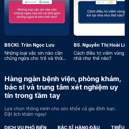
BSCKI. Trần Ngọc Lưu
BS. Nguyễn Thị Hoài Lin
Những loại vắc xin nào cần
Cách điều trị viêm vùng kí
chủng ngừa cho trẻ và thời
nhà như thế nào?
gian chủng ngừa là như thế
nào
Hàng ngàn bệnh viện, phòng khám,
bác sĩ và trung tâm xét nghiệm uy
tín trong tầm tay
Lựa chọn thông minh cho sức khỏe cả gia đình bạn.
Đặt lịch khám ngay!
DỊCH VỤ PHỔ BIẾN
BÁC SĨ HÀNG ĐẦU
TRIỆU 