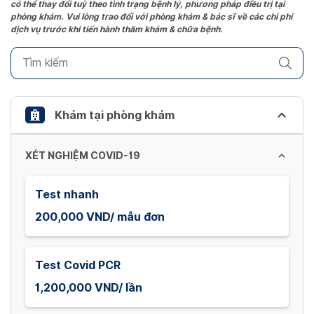
có thể thay đổi tuỳ theo tình trạng bệnh lý, phương pháp điều trị tại
question
phòng khám. Vui lòng trao đổi với phòng khám & bác sĩ về các chi phí
mark
dịch vụ trước khi tiến hành thăm khám & chữa bệnh.
key
to
get
the
keyboard
Khám tại phòng khám
shortcuts
for
XÉT NGHIỆM COVID-19
changing
dates.
Test nhanh
200,000 VND/ mẫu đơn
Test Covid PCR
1,200,000 VND/ lần