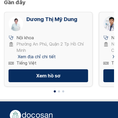
Xem thêm
Gần đây
In lại phim X quang nhỏ
Xem thêm
720,000 VND
Dương Thị Mỹ Dung
Xem thêm
Nội khoa
Nội
Phường An Phú, Quận 2 Tp Hồ Chí
Ng
Minh
Chí
Xem địa chỉ chi tiết
Xe
Tiếng Việt
Tiế
Xem hồ sơ