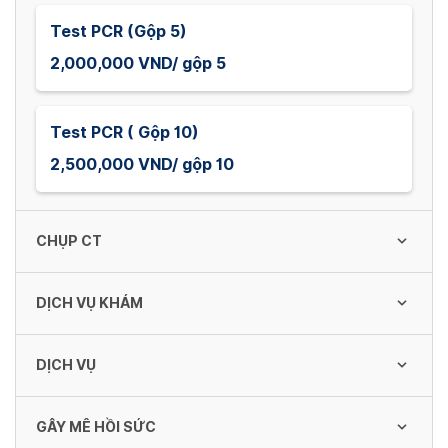
Test PCR (Gộp 5)
2,000,000 VND/ gộp 5
Test PCR ( Gộp 10)
2,500,000 VND/ gộp 10
CHỤP CT
DỊCH VỤ KHÁM
Chụp cắt lớp vi tính vùng cổ không tiêm
thuốc cản quang - 256 dãy
DỊCH VỤ
1,800,000 VND
Dịch vụ đọc kết quả CT
30,500 - 80,000 VND
GÂY MÊ HỒI SỨC
Test Covid
Chụp cắt lớp vi tính vùng cổ có tiêm thuốc