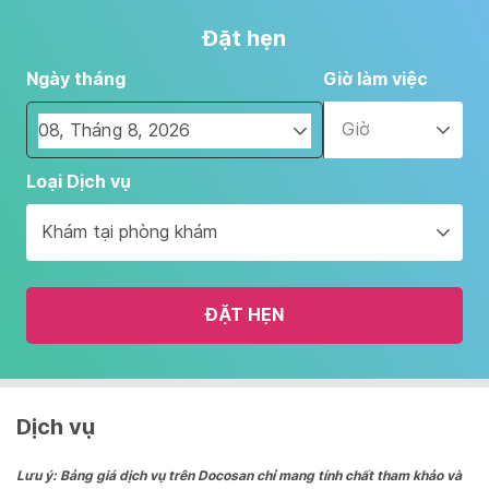
Đặt hẹn
Ngày tháng
Giờ làm việc
Giờ
Navigate
Loại Dịch vụ
forward
to
Khám tại phòng khám
interact
with
the
ĐẶT HẸN
calendar
and
select
a
date.
Dịch vụ
Press
the
Lưu ý: Bảng giá dịch vụ trên Docosan chỉ mang tính chất tham khảo và