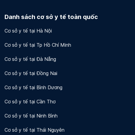
Docosan coi trọng quyền riêng tư và bảo mật dữ
liệu của người dùng và khách hàng. Chúng tôi sử
Danh sách cơ sở y tế toàn quốc
dụng mã hóa và các biện pháp bảo mật khác để
bảo vệ thông tin của bạn.
Xem chi tiết!
Cơ sở y tế tại Hà Nội
Cơ sở y tế tại Tp Hồ Chí Minh
Cơ sở y tế tại Đà Nẵng
Cơ sở y tế tại Đồng Nai
Cơ sở y tế tại Bình Dương
Cơ sở y tế tại Cần Thơ
Cơ sở y tế tại Ninh Bình
Cơ sở y tế tại Thái Nguyên