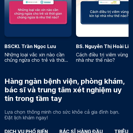
BSCKI. Trần Ngọc Lưu
BS. Nguyễn Thị Hoài Lin
Những loại vắc xin nào cần
Cách điều trị viêm vùng kí
chủng ngừa cho trẻ và thời
nhà như thế nào?
gian chủng ngừa là như thế
nào
Hàng ngàn bệnh viện, phòng khám,
bác sĩ và trung tâm xét nghiệm uy
tín trong tầm tay
Lựa chọn thông minh cho sức khỏe cả gia đình bạn.
Đặt lịch khám ngay!
DỊCH VỤ PHỔ BIẾN
BÁC SĨ HÀNG ĐẦU
TRIỆU 