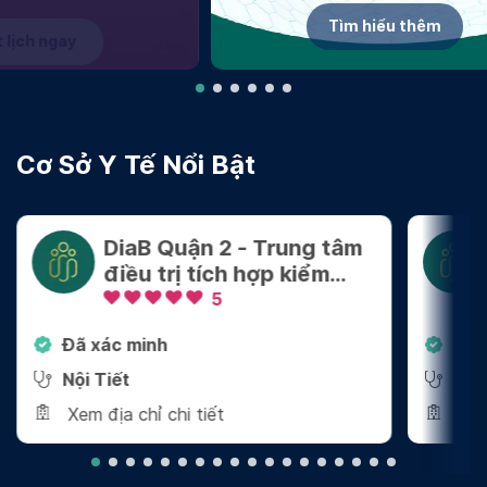
Tìm hiểu thêm
Cơ Sở Y Tế Nổi Bật
DiaB Quận 2 - Trung tâm
điều trị tích hợp kiểm
soát Cân nặng - Bệnh
5
mãn tính
Đã xác minh
Đã 
Nội Tiết
Nội
Xem địa chỉ chi tiết
Xem